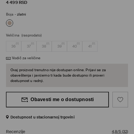
4 499
RSD
Boja
-
zlatni
Veličina
(rasprodato)
36
37
38
39
40
41
Vodič za veličine
Ovaj proizvod trenutno nije dostupan online. Prijavi se za
obaveštenja i javićemo ti kada bude dostupno ili proveri
dostupnost u radnji.
Obavesti me o dostupnosti
Dostupnost u stacionarnoj trgovini
Recenzije
4,8/5
(
32
)