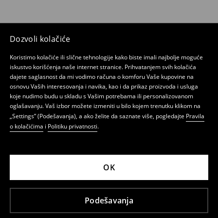
Dozvoli kolačiće
Koristimo kolačiće ili slične tehnologije kako biste imali najbolje moguće
iskustvo korišćenja naše internet stranice. Prihvatanjem svih kolačića
dajete saglasnost da mi vodimo računa o komforu Vaše kupovine na
osnovu Vaših interesovanja i navika, kao i da prikaz proizvoda i usluga
koje nudimo budu u skladu s Vašim potrebama ili personalizovanom
oglašavanju. Vaš izbor možete izmeniti u bilo kojem trenutku klikom na
„Settings” (Podešavanja), a ako želite da saznate više, pogledajte
Pravila
o kolačićima
i
Politiku privatnosti
.
OK
Podešavanja