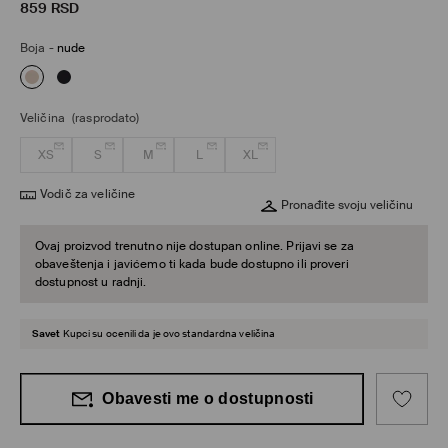
859
RSD
Boja
-
nude
Veličina
(rasprodato)
XS
S
M
L
XL
Vodič za veličine
Pronađite svoju veličinu
Ovaj proizvod trenutno nije dostupan online. Prijavi se za
obaveštenja i javićemo ti kada bude dostupno ili proveri
dostupnost u radnji.
Savet
Kupci su ocenili da je ovo standardna veličina
Obavesti me o dostupnosti