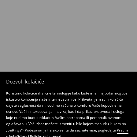
Dozvoli kolačiće
Koristimo kolačiće ili slične tehnologije kako biste imali najbolje moguće
iskustvo korišćenja naše internet stranice. Prihvatanjem svih kolačića
dajete saglasnost da mi vodimo računa o komforu Vaše kupovine na
osnovu Vaših interesovanja i navika, kao i da prikaz proizvoda i usluga
koje nudimo budu u skladu s Vašim potrebama ili personalizovanom
oglašavanju. Vaš izbor možete izmeniti u bilo kojem trenutku klikom na
„Settings” (Podešavanja), a ako želite da saznate više, pogledajte
Pravila
o kolačićima
i
Politiku privatnosti
.