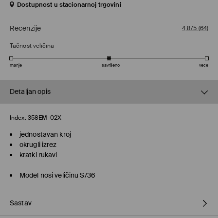
Dostupnost u stacionarnoj trgovini
Recenzije
4,8/5
(
64
)
Tačnost veličina
manje
savršeno
veće
Detaljan opis
Index:
358EM-02X
jednostavan kroj
okrugli izrez
kratki rukavi
Model nosi veličinu S/36
Sastav