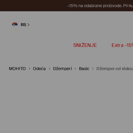
–15% na odabrane proizvode. Pri k
RS
SNIŽENJE
Extra -1
MOHITO
Odeća
Džemperi
Basic
Džemper od visko