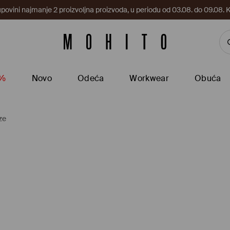
upovini najmanje 2 proizvoljna proizvoda, u periodu od 03.08. do 09.0
5%
Novo
Odeća
Workwear
Obuća
ze