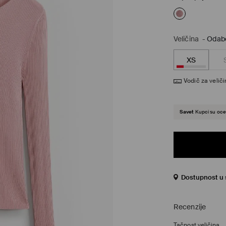
Veličina
-
Odabe
XS
Vodič za velič
Savet
Kupci su ocen
Dostupnost u s
Recenzije
Tačnost veličina