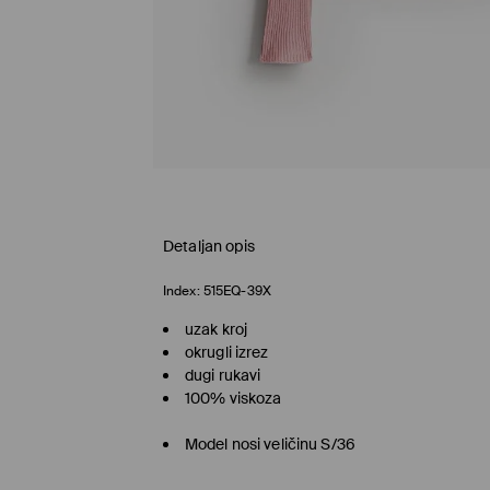
Detaljan opis
Index:
515EQ-39X
uzak kroj
okrugli izrez
dugi rukavi
100% viskoza
Model nosi veličinu S/36