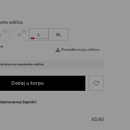
rite veličinu
S
M
L
XL
ine
Pronađite svoju veličinu
ili da je ovo standardna veličina
Dodaj u korpu
tacionarnoj trgovini
4/5
(
42
)