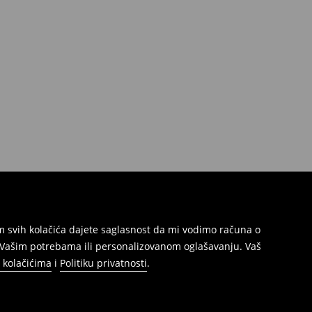
jem svih kolačića dajete saglasnost da mi vodimo računa o
s Vašim potrebama ili personalizovanom oglašavanju. Vaš
o kolačićima
i
Politiku privatnosti
.