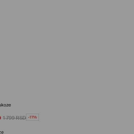
skoze
-11%
D
1 799
RSD
ze