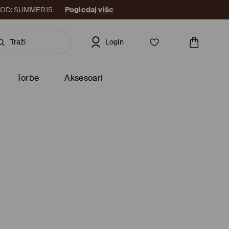
8. KOD: SUMMER15
Pogledaj više
Login
Torbe
Aksesoari