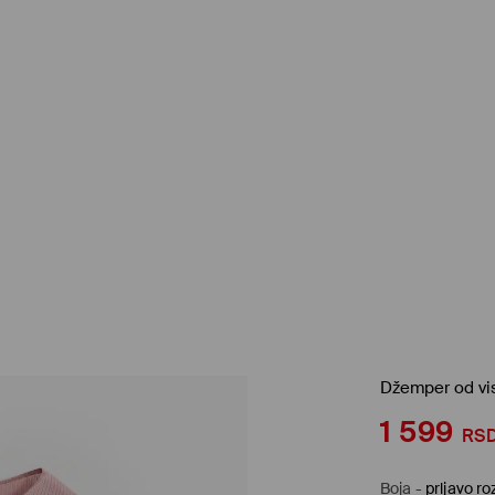
Džemper od vi
1 599
RS
Boja
-
prljavo ro