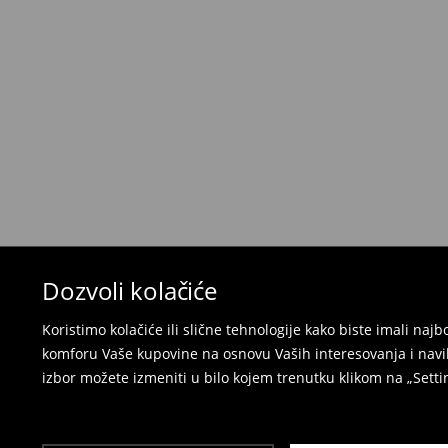
Politika povraćaja
Ako se predomislite u vezi s kupovinom, imajt
povraćaja u roku od 30 dana (od datuma prijema).
korisnički nalog i popunite obrazac za povraćaj. 
⟶
Detaljne informacije o povraćaju
Dozvoli kolačiće
Koristimo kolačiće ili slične tehnologije kako biste imali na
komforu Vaše kupovine na osnovu Vaših interesovanja i navi
izbor možete izmeniti u bilo kojem trenutku klikom na „Settin