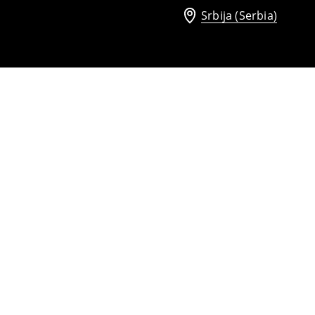
Srbija (Serbia)
Džemper s dugmićima
1199
RSD
1299
RSD