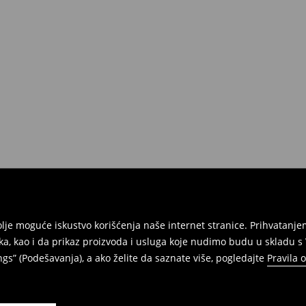
e na umu da nudimo politiku
 Da biste to uradili, idite na
Povraćaji su brzi, laki i besplatni.
jbolje moguće iskustvo korišćenja naše internet stranice. Prihvatan
ka, kao i da prikaz proizvoda i usluga koje nudimo budu u skladu 
gs” (Podešavanja), a ako želite da saznate više, pogledajte
Pravila 