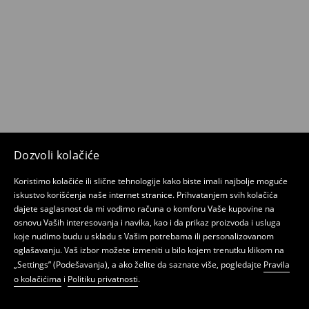
Dozvoli kolačiće
Koristimo kolačiće ili slične tehnologije kako biste imali najbolje moguće
iskustvo korišćenja naše internet stranice. Prihvatanjem svih kolačića
dajete saglasnost da mi vodimo računa o komforu Vaše kupovine na
osnovu Vaših interesovanja i navika, kao i da prikaz proizvoda i usluga
koje nudimo budu u skladu s Vašim potrebama ili personalizovanom
oglašavanju. Vaš izbor možete izmeniti u bilo kojem trenutku klikom na
„Settings” (Podešavanja), a ako želite da saznate više, pogledajte
Pravila
o kolačićima
i
Politiku privatnosti
.