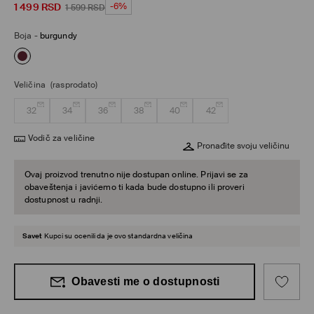
1 499
RSD
-6%
1 599
RSD
Boja
-
burgundy
Veličina
(rasprodato)
32
34
36
38
40
42
Vodič za veličine
Pronađite svoju veličinu
Ovaj proizvod trenutno nije dostupan online. Prijavi se za
obaveštenja i javićemo ti kada bude dostupno ili proveri
dostupnost u radnji.
Savet
Kupci su ocenili da je ovo standardna veličina
Obavesti me o dostupnosti