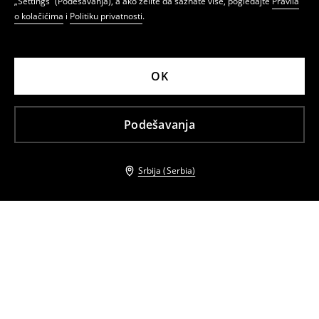
„Settings” (Podešavanja), a ako želite da saznate više, pogledajte
Pravila
o kolačićima
i
Politiku privatnosti
.
OK
Podešavanja
Srbija (Serbia)