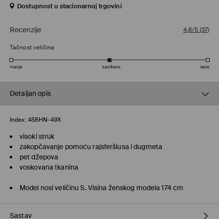
Dostupnost u stacionarnoj trgovini
Recenzije
4,8/5
(
37
)
Tačnost veličina
manje
savršeno
veće
Detaljan opis
Index:
458HN-49X
visoki struk
zakopčavanje pomoću rajsferšlusa i dugmeta
pet džepova
voskovana tkanina
Model nosi veličinu S. Visina ženskog modela 174 cm
Sastav