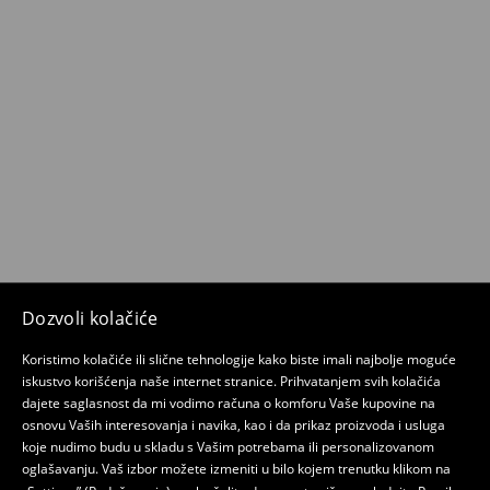
Dozvoli kolačiće
Koristimo kolačiće ili slične tehnologije kako biste imali najbolje moguće
iskustvo korišćenja naše internet stranice. Prihvatanjem svih kolačića
dajete saglasnost da mi vodimo računa o komforu Vaše kupovine na
osnovu Vaših interesovanja i navika, kao i da prikaz proizvoda i usluga
koje nudimo budu u skladu s Vašim potrebama ili personalizovanom
oglašavanju. Vaš izbor možete izmeniti u bilo kojem trenutku klikom na