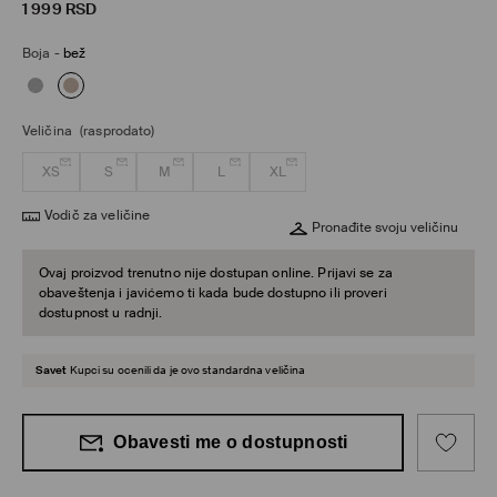
1 999
RSD
Boja
-
bež
Veličina
(rasprodato)
XS
S
M
L
XL
Vodič za veličine
Pronađite svoju veličinu
Ovaj proizvod trenutno nije dostupan online. Prijavi se za
obaveštenja i javićemo ti kada bude dostupno ili proveri
dostupnost u radnji.
Savet
Kupci su ocenili da je ovo standardna veličina
Obavesti me o dostupnosti