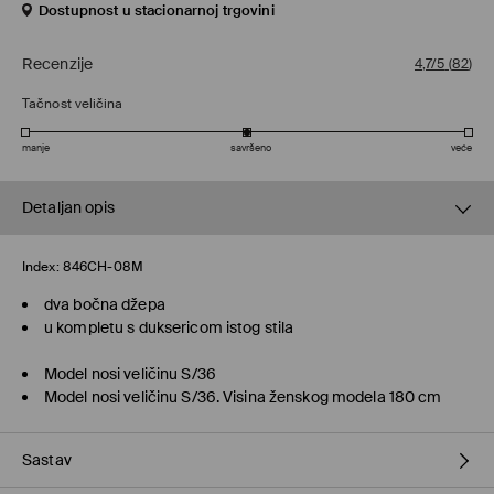
Dostupnost u stacionarnoj trgovini
Recenzije
4,7/5
(
82
)
Tačnost veličina
manje
savršeno
veće
Detaljan opis
Index:
846CH-08M
dva bočna džepa
u kompletu s duksericom istog stila
Model nosi veličinu S/36
Model nosi veličinu S/36. Visina ženskog modela 180 cm
Sastav