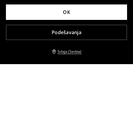
OK
Podešavanja
Srbija (Serbia)
Drugi kupci su takođe izabrali