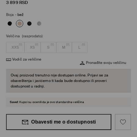
3 899
RSD
Boja
-
bež
Veličina
(rasprodato)
XXS
XS
S
M
L
Vodič za veličine
Pronađite svoju veličinu
Ovaj proizvod trenutno nije dostupan online. Prijavi se za
obaveštenja i javićemo ti kada bude dostupno ili proveri
dostupnost u radnji.
Savet
Kupci su ocenili da je ovo standardna veličina
Obavesti me o dostupnosti