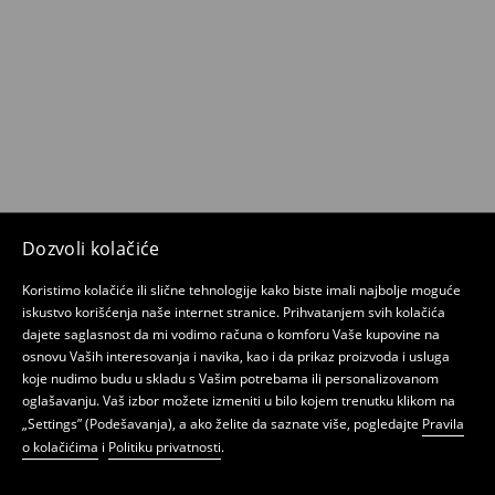
Dozvoli kolačiće
Koristimo kolačiće ili slične tehnologije kako biste imali najbolje moguće
iskustvo korišćenja naše internet stranice. Prihvatanjem svih kolačića
dajete saglasnost da mi vodimo računa o komforu Vaše kupovine na
osnovu Vaših interesovanja i navika, kao i da prikaz proizvoda i usluga
koje nudimo budu u skladu s Vašim potrebama ili personalizovanom
oglašavanju. Vaš izbor možete izmeniti u bilo kojem trenutku klikom na
„Settings” (Podešavanja), a ako želite da saznate više, pogledajte
Pravila
o kolačićima
i
Politiku privatnosti
.