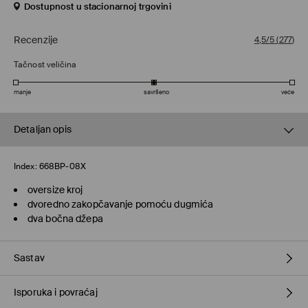
Dostupnost u stacionarnoj trgovini
Recenzije
4,5/5
(
277
)
Tačnost veličina
manje
savršeno
veće
Detaljan opis
Index:
668BP-08X
oversize kroj
dvoredno zakopčavanje pomoću dugmića
dva bočna džepa
Sastav
Isporuka i povraćaj
100% POLYESTER