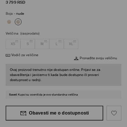
3 799
RSD
Boja
-
nude
Veličina
(rasprodato)
XS
S
M
L
XL
Vodič za veličine
Pronađite svoju veličinu
Ovaj proizvod trenutno nije dostupan online. Prijavi se za
obaveštenja i javićemo ti kada bude dostupno ili proveri
dostupnost u radnji.
Savet
Kupci su ocenili da je ovo standardna veličina
Obavesti me o dostupnosti