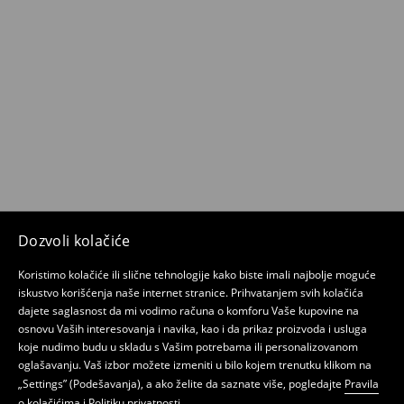
Dozvoli kolačiće
Koristimo kolačiće ili slične tehnologije kako biste imali najbolje moguće
iskustvo korišćenja naše internet stranice. Prihvatanjem svih kolačića
dajete saglasnost da mi vodimo računa o komforu Vaše kupovine na
osnovu Vaših interesovanja i navika, kao i da prikaz proizvoda i usluga
koje nudimo budu u skladu s Vašim potrebama ili personalizovanom
oglašavanju. Vaš izbor možete izmeniti u bilo kojem trenutku klikom na
„Settings” (Podešavanja), a ako želite da saznate više, pogledajte
Pravila
o kolačićima
i
Politiku privatnosti
.