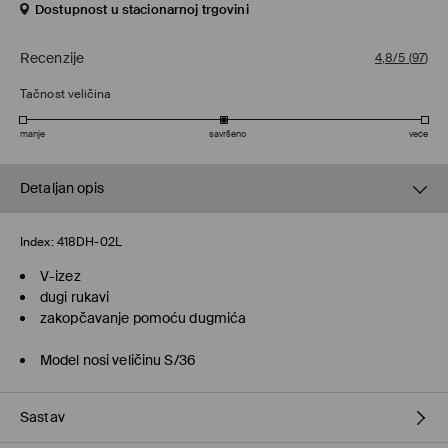
Dostupnost u stacionarnoj trgovini
Recenzije
4,8/5
(
97
)
Tačnost veličina
manje
savršeno
veće
Detaljan opis
Index:
418DH-02L
V-izez
dugi rukavi
zakopčavanje pomoću dugmića
Model nosi veličinu S/36
Sastav