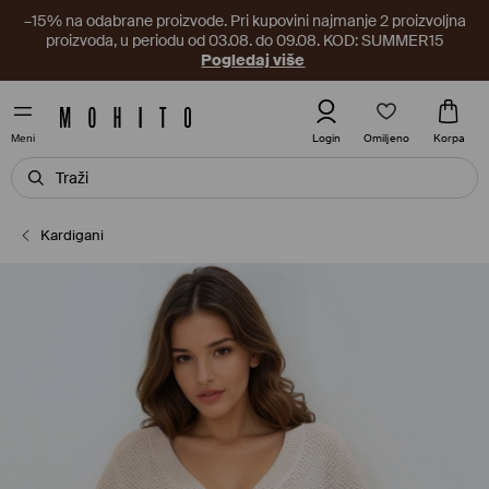
–15% na odabrane proizvode. Pri kupovini najmanje 2 proizvoljna
proizvoda, u periodu od 03.08. do 09.08. KOD: SUMMER15
Pogledaj više
Omiljeno
Login
Korpa
Meni
Kardigani