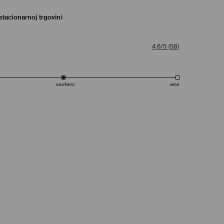
tacionarnoj trgovini
4,6/5
(
58
)
savršeno
veće