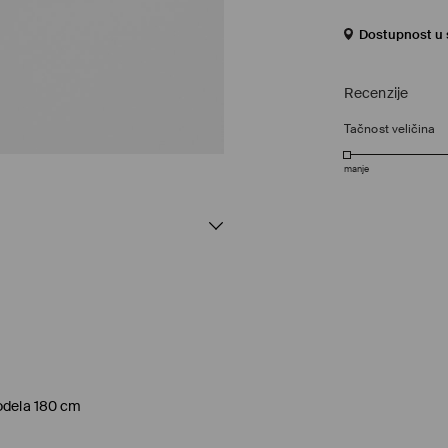
Dostupnost u s
Recenzije
Tačnost veličina
manje
modela 180 cm