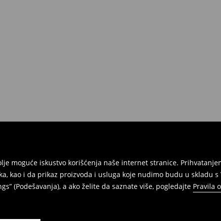
e na umu da nudimo politiku
 Da biste to uradili, idite na
Povraćaji su brzi, laki i besplatni.
jbolje moguće iskustvo korišćenja naše internet stranice. Prihvatan
ka, kao i da prikaz proizvoda i usluga koje nudimo budu u skladu 
gs” (Podešavanja), a ako želite da saznate više, pogledajte
Pravila 