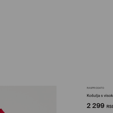
RASPRODATO
Košulja s vis
2 299
RS