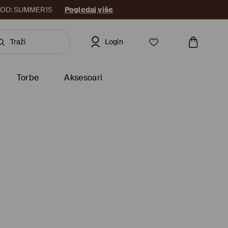
8. KOD: SUMMER15
Pogledaj više
Login
Torbe
Aksesoari