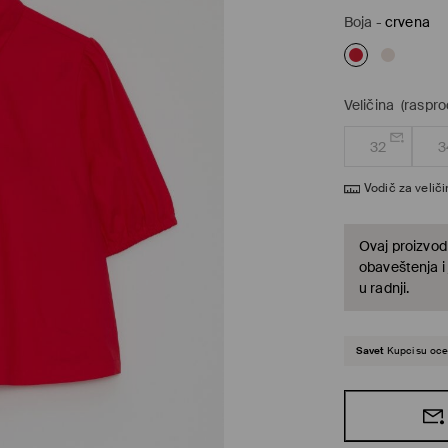
Boja
-
crvena
Veličina
(raspro
32
3
Vodič za velič
Ovaj proizvod 
obaveštenja i
u radnji.
Savet
Kupci su ocen