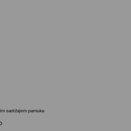
okim sadržajem pamuka
D