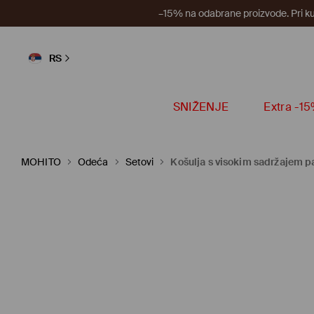
–15% na odabrane proizvode. Pri k
RS
SNIŽENJE
Extra -1
MOHITO
Odeća
Setovi
Košulja s visokim sadržajem 