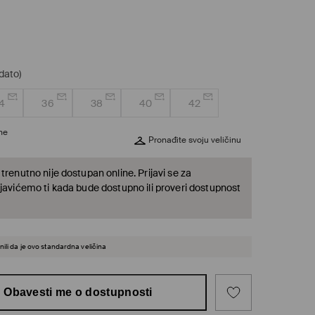
dato)
4
36
38
40
42
ine
Pronađite svoju veličinu
trenutno nije dostupan online. Prijavi se za
 javićemo ti kada bude dostupno ili proveri dostupnost
ili da je ovo standardna veličina
Obavesti me o dostupnosti