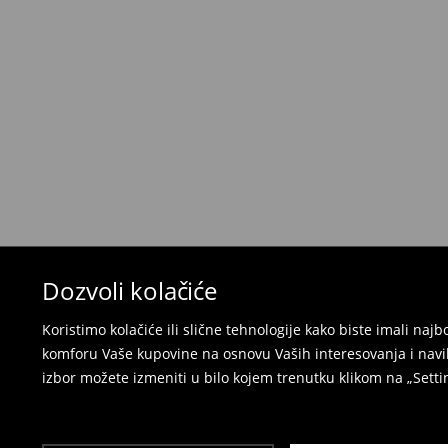
Politika povraćaja
Ako se predomislite u vezi s kupovinom, imajt
povraćaja u roku od 30 dana (od datuma prijema).
korisnički nalog i popunite obrazac za povraćaj. 
⟶
Detaljne informacije o povraćaju
Dozvoli kolačiće
Koristimo kolačiće ili slične tehnologije kako biste imali na
komforu Vaše kupovine na osnovu Vaših interesovanja i navi
izbor možete izmeniti u bilo kojem trenutku klikom na „Settin