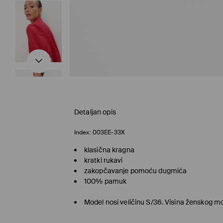
Detaljan opis
Index:
003EE-33X
klasična kragna
kratki rukavi
zakopčavanje pomoću dugmića
100% pamuk
Model nosi veličinu S/36. Visina ženskog 