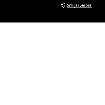
Srbija (Serbia)
Košulja od mešavine liocela
2299
RSD
2599
RSD