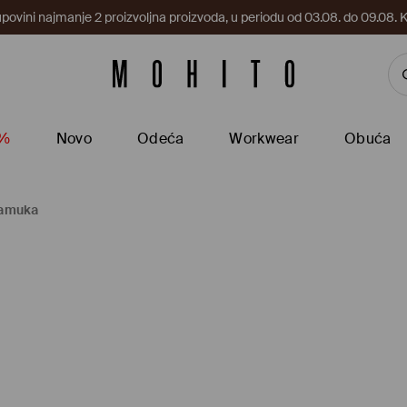
upovini najmanje 2 proizvoljna proizvoda, u periodu od 03.08. do 09.0
5%
Novo
Odeća
Workwear
Obuća
pamuka