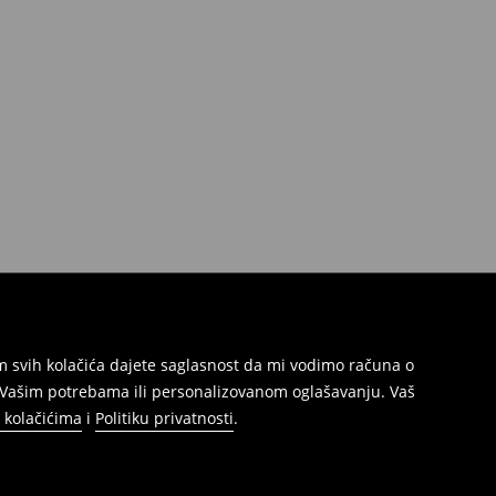
jem svih kolačića dajete saglasnost da mi vodimo računa o
s Vašim potrebama ili personalizovanom oglašavanju. Vaš
o kolačićima
i
Politiku privatnosti
.