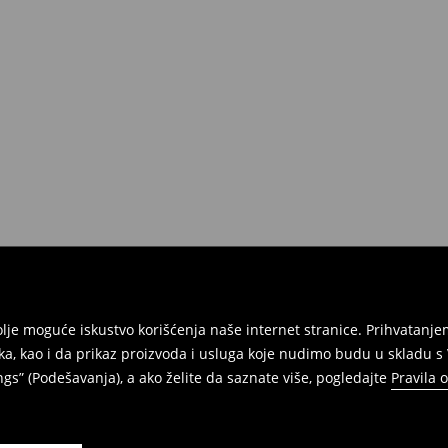
e na umu da nudimo politiku
 Da biste to uradili, idite na
Povraćaji su brzi, laki i besplatni.
jbolje moguće iskustvo korišćenja naše internet stranice. Prihvatan
ka, kao i da prikaz proizvoda i usluga koje nudimo budu u skladu 
gs” (Podešavanja), a ako želite da saznate više, pogledajte
Pravila 