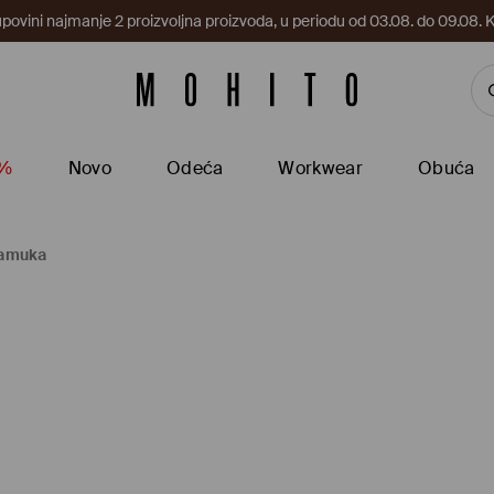
upovini najmanje 2 proizvoljna proizvoda, u periodu od 03.08. do 09.0
5%
Novo
Odeća
Workwear
Obuća
pamuka