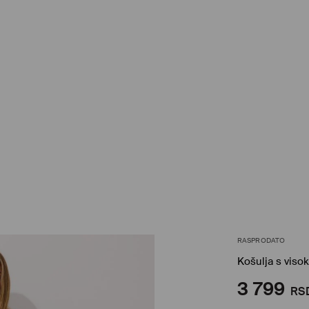
RASPRODATO
Košulja s vis
3 799
RS