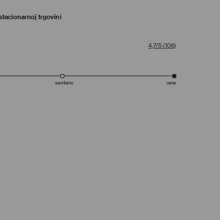
tacionarnoj trgovini
4,7/5
(
106
)
savršeno
veće