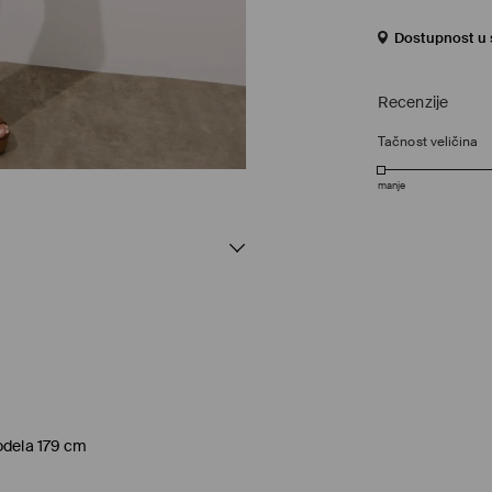
Dostupnost u s
Recenzije
Tačnost veličina
manje
odela 179 cm