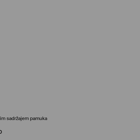
okim sadržajem pamuka
D