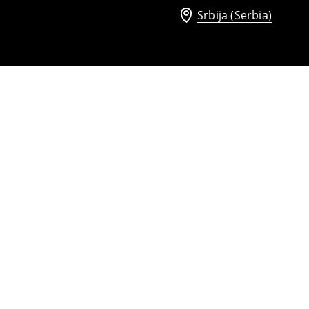
Srbija (Serbia)
muka
Košulja s visokim sadržajem pamuka
1999
RSD
2199
RSD