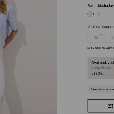
Boja
-
bledopla
Veličina
(raspro
32
3
Vodič za velič
Ovaj proizvod 
obaveštenja i
u radnji.
Savet
Kupci su ocen