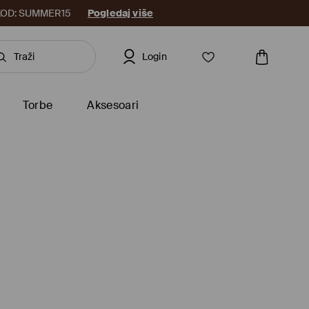
8. KOD: SUMMER15
Pogledaj više
Login
Torbe
Aksesoari