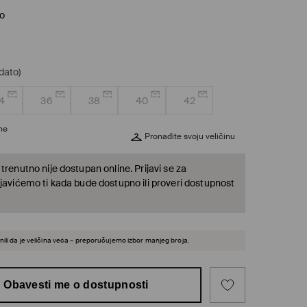
vo
dato)
4
36
38
40
42
ine
Pronađite svoju veličinu
trenutno nije dostupan online. Prijavi se za
 javićemo ti kada bude dostupno ili proveri dostupnost
ili da je veličina veća – preporučujemo izbor manjeg broja.
Obavesti me o dostupnosti