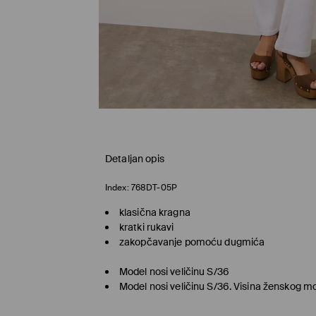
Detaljan opis
Index:
768DT-05P
klasična kragna
kratki rukavi
zakopčavanje pomoću dugmića
Model nosi veličinu S/36
Model nosi veličinu S/36. Visina ženskog m