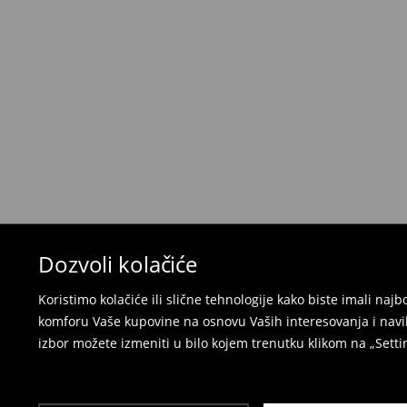
Politika povraćaja
Ako se predomislite u vezi s kupovinom, imajt
povraćaja u roku od 30 dana (od datuma prijema).
korisnički nalog i popunite obrazac za povraćaj. 
⟶
Detaljne informacije o povraćaju
Dozvoli kolačiće
Koristimo kolačiće ili slične tehnologije kako biste imali na
komforu Vaše kupovine na osnovu Vaših interesovanja i navi
izbor možete izmeniti u bilo kojem trenutku klikom na „Settin