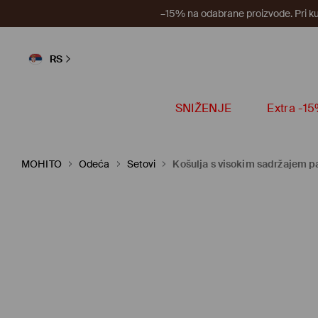
–15% na odabrane proizvode. Pri k
RS
SNIŽENJE
Extra -1
MOHITO
Odeća
Setovi
Košulja s visokim sadržajem 