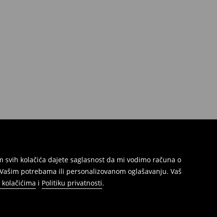
jem svih kolačića dajete saglasnost da mi vodimo računa o
s Vašim potrebama ili personalizovanom oglašavanju. Vaš
o kolačićima
i
Politiku privatnosti
.