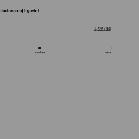
tacionarnoj trgovini
4,5/5
(
114
)
savršeno
veće