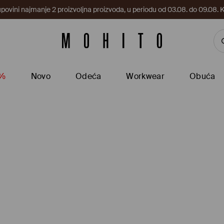
upovini najmanje 2 proizvoljna proizvoda, u periodu od 03.08. do 09.0
5%
Novo
Odeća
Workwear
Obuća