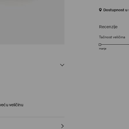
Dostupnost u s
Recenzije
Tačnost veličina
manje
veću veličinu