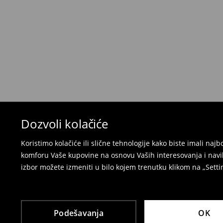
Politika povraćaja
Ako se predomislite u vezi s kupovinom, imajt
povraćaja u roku od 30 dana (od datuma prijema).
korisnički nalog i popunite obrazac za povraćaj. 
⟶
Detaljne informacije o povraćaju
Dozvoli kolačiće
Koristimo kolačiće ili slične tehnologije kako biste imali na
komforu Vaše kupovine na osnovu Vaših interesovanja i navi
izbor možete izmeniti u bilo kojem trenutku klikom na „Settin
Podešavanja
OK