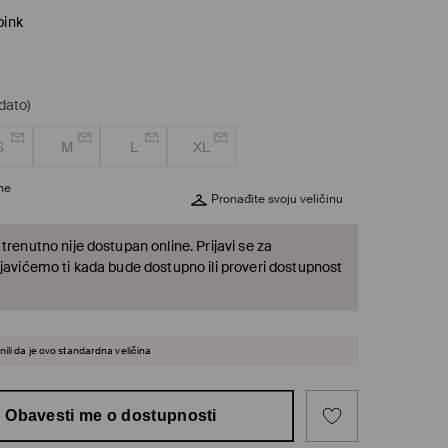
pink
dato)
S
M
L
XL
ine
Pronađite svoju veličinu
trenutno nije dostupan online. Prijavi se za
 javićemo ti kada bude dostupno ili proveri dostupnost
ili da je ovo standardna veličina
Obavesti me o dostupnosti