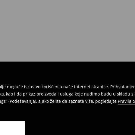
e na umu da nudimo politiku
 Da biste to uradili, idite na
Povraćaji su brzi, laki i besplatni.
jbolje moguće iskustvo korišćenja naše internet stranice. Prihvatan
ka, kao i da prikaz proizvoda i usluga koje nudimo budu u skladu 
gs” (Podešavanja), a ako želite da saznate više, pogledajte
Pravila 