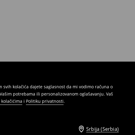
jem svih kolačića dajete saglasnost da mi vodimo računa o
s Vašim potrebama ili personalizovanom oglašavanju. Vaš
o kolačićima
i
Politiku privatnosti
.
Srbija (Serbia)