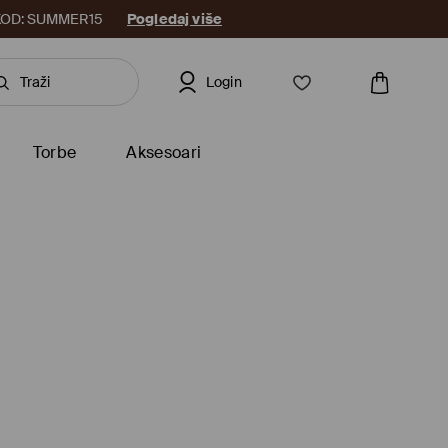
8. KOD: SUMMER15
Pogledaj više
Login
Torbe
Aksesoari