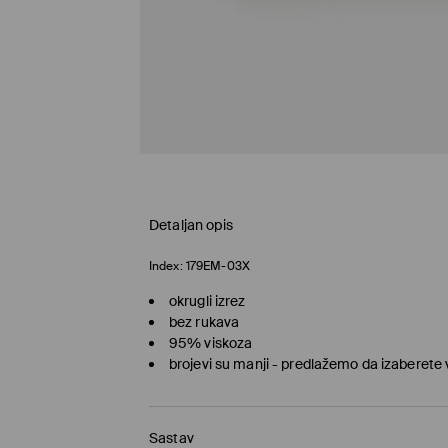
Detaljan opis
Index:
179EM-03X
okrugli izrez
bez rukava
95% viskoza
brojevi su manji - predlažemo da izaberete 
Sastav