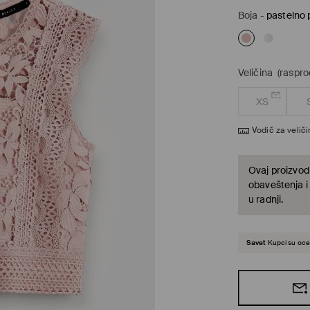
Boja
-
pastelno 
Veličina
(raspro
XS
Vodič za velič
Ovaj proizvod 
obaveštenja i
u radnji.
Savet
Kupci su ocen