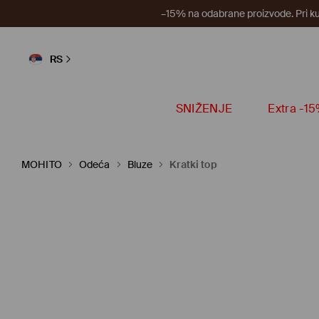
–15% na odabrane proizvode. Pri k
RS
SNIŽENJE
Extra -1
MOHITO
Odeća
Bluze
Kratki top