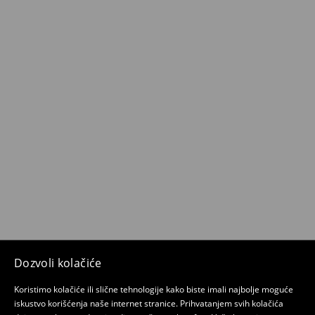
Dozvoli kolačiće
Koristimo kolačiće ili slične tehnologije kako biste imali najbolje moguće
iskustvo korišćenja naše internet stranice. Prihvatanjem svih kolačića