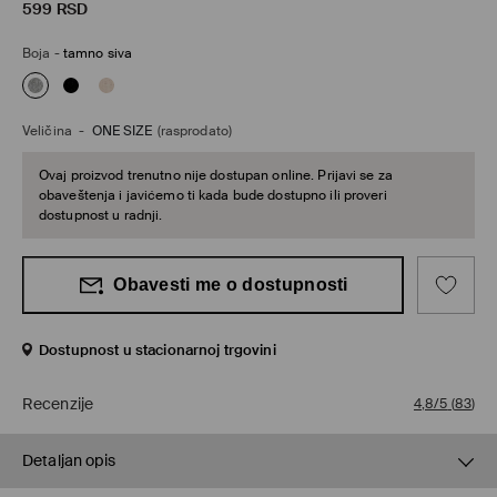
599
RSD
Boja
-
tamno siva
Veličina
-
ONE SIZE
(rasprodato)
Ovaj proizvod trenutno nije dostupan online. Prijavi se za
obaveštenja i javićemo ti kada bude dostupno ili proveri
dostupnost u radnji.
Obavesti me o dostupnosti
Dostupnost u stacionarnoj trgovini
Recenzije
4,8/5
(
83
)
Detaljan opis