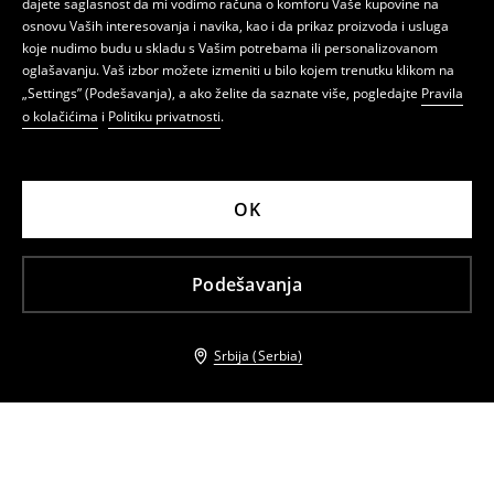
dajete saglasnost da mi vodimo računa o komforu Vaše kupovine na
osnovu Vaših interesovanja i navika, kao i da prikaz proizvoda i usluga
koje nudimo budu u skladu s Vašim potrebama ili personalizovanom
oglašavanju. Vaš izbor možete izmeniti u bilo kojem trenutku klikom na
„Settings” (Podešavanja), a ako želite da saznate više, pogledajte
Pravila
o kolačićima
i
Politiku privatnosti
.
OK
Podešavanja
Srbija (Serbia)