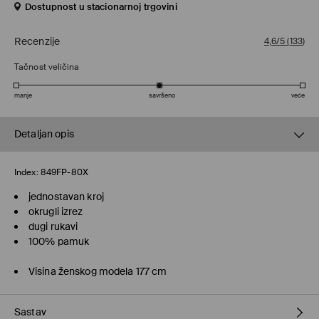
Dostupnost u stacionarnoj trgovini
Recenzije
4,6/5
(
133
)
Tačnost veličina
manje
savršeno
veće
Detaljan opis
Index:
849FP-80X
jednostavan kroj
okrugli izrez
dugi rukavi
100% pamuk
Visina ženskog modela 177 cm
Sastav