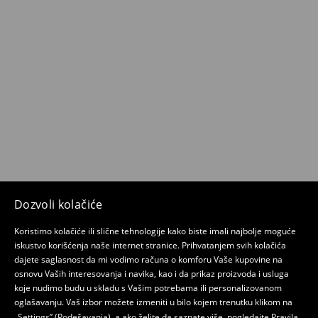
Dozvoli kolačiće
Koristimo kolačiće ili slične tehnologije kako biste imali najbolje moguće
iskustvo korišćenja naše internet stranice. Prihvatanjem svih kolačića
dajete saglasnost da mi vodimo računa o komforu Vaše kupovine na
osnovu Vaših interesovanja i navika, kao i da prikaz proizvoda i usluga
koje nudimo budu u skladu s Vašim potrebama ili personalizovanom
oglašavanju. Vaš izbor možete izmeniti u bilo kojem trenutku klikom na
„Settings” (Podešavanja), a ako želite da saznate više, pogledajte
Pravila