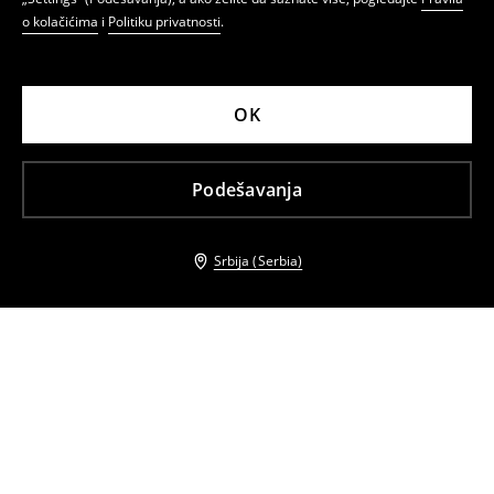
o kolačićima
i
Politiku privatnosti
.
OK
Podešavanja
Srbija (Serbia)