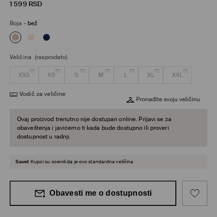
1 599
RSD
Boja
-
bež
Veličina
(rasprodato)
XXS
XS
S
M
L
XL
XXL
Vodič za veličine
Pronađite svoju veličinu
Ovaj proizvod trenutno nije dostupan online. Prijavi se za
obaveštenja i javićemo ti kada bude dostupno ili proveri
dostupnost u radnji.
Savet
Kupci su ocenili da je ovo standardna veličina
Obavesti me o dostupnosti