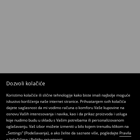
Dozvoli kolačiće
Koristimo kolačiće ili slične tehnologije kako biste imali najbolje moguće
iskustvo korišćenja naše internet stranice. Prihvatanjem svih kolačića
dajete saglasnost da mi vodimo računa o komforu Vaše kupovine na
osnovu Vaših interesovanja i navika, kao i da prikaz proizvoda i usluga
koje nudimo budu u skladu s Vašim potrebama ili personalizovanom
oglašavanju. Vaš izbor možete izmeniti u bilo kojem trenutku klikom na
„Settings” (Podešavanja), a ako želite da saznate više, pogledajte
Pravila
o kolačićima
i
Politiku privatnosti
.