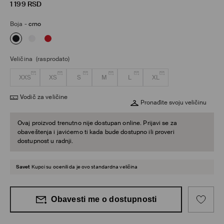
1 199
RSD
Boja
-
crno
Veličina
(rasprodato)
XXS
XS
S
M
L
XL
Vodič za veličine
Pronađite svoju veličinu
Ovaj proizvod trenutno nije dostupan online. Prijavi se za
obaveštenja i javićemo ti kada bude dostupno ili proveri
dostupnost u radnji.
Savet
Kupci su ocenili da je ovo standardna veličina
Obavesti me o dostupnosti