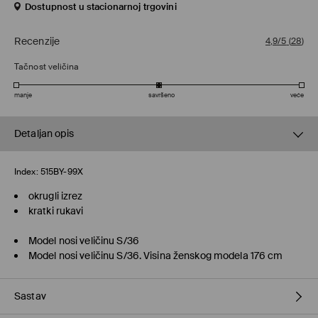
Dostupnost u stacionarnoj trgovini
Recenzije
4,9/5
(
28
)
Tačnost veličina
manje
savršeno
veće
Detaljan opis
Index:
515BY-99X
okrugli izrez
kratki rukavi
Model nosi veličinu S/36
Model nosi veličinu S/36. Visina ženskog modela 176 cm
Sastav