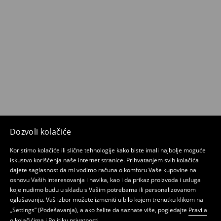
Dozvoli kolačiće
Koristimo kolačiće ili slične tehnologije kako biste imali najbolje moguće
iskustvo korišćenja naše internet stranice. Prihvatanjem svih kolačića
dajete saglasnost da mi vodimo računa o komforu Vaše kupovine na
osnovu Vaših interesovanja i navika, kao i da prikaz proizvoda i usluga
koje nudimo budu u skladu s Vašim potrebama ili personalizovanom
oglašavanju. Vaš izbor možete izmeniti u bilo kojem trenutku klikom na
„Settings” (Podešavanja), a ako želite da saznate više, pogledajte
Pravila
o kolačićima
i
Politiku privatnosti
.