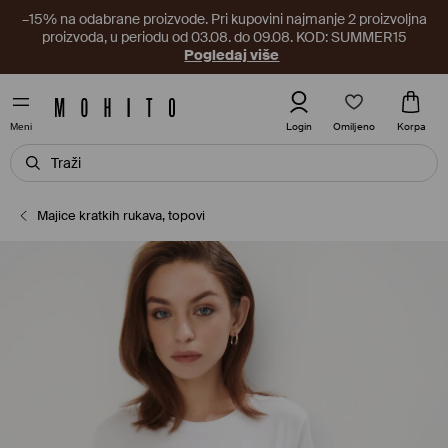
–15% na odabrane proizvode. Pri kupovini najmanje 2 proizvoljna
proizvoda, u periodu od 03.08. do 09.08. KOD: SUMMER15
Pogledaj više
Omiljeno
Login
Korpa
Meni
Majice kratkih rukava, topovi