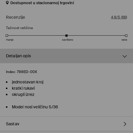
Dostupnost u stacionarnoj trgovini
Recenzije
4,8/5
(
66
)
Tačnost veličina
manje
savršeno
veće
Detaljan opis
Index:
788ED-00X
jednostavan kroj
kratki rukavi
okrugli izrez
Model nosi veličinu S/36
Sastav