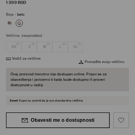
1 399
RSD
Boja
-
belo
Veličina
(rasprodato)
XS
S
M
L
XL
Vodič za veličine
Pronađite svoju veličinu
Ovaj proizvod trenutno nije dostupan online. Prijavi se za
obaveštenja i javićemo ti kada bude dostupno ili proveri
dostupnost u radnji.
Savet
Kupci su ocenili da je ovo standardna veličina
Obavesti me o dostupnosti