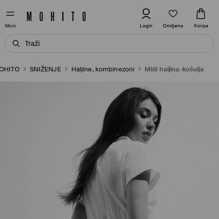
Omiljeno
Login
Korpa
Meni
OHITO
SNIŽENJE
Haljine, kombinezoni
Midi haljina-košulja