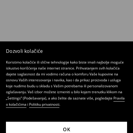
Dozvoli kolačiće
Koristimo kolačiće ili slične tehnologije kako biste imali najbolje moguće
iskustvo korišćenja naše internet stranice. Prihvatanjem svih kolačića
dajete saglasnost da mi vodimo računa o komforu Vaše kupovine na
osnovu Vaših interesovanja i navika, kao i da prikaz proizvoda i usluga
koje nudimo budu u skladu s Vašim potrebama ili personalizovanom
oglašavanju. Vaš izbor možete izmeniti u bilo kojem trenutku klikom na
„Settings” (Podešavanja), a ako želite da saznate više, pogledajte
Pravila
o kolačićima
i
Politiku privatnosti
.
OK