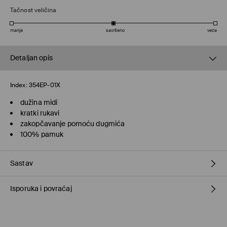
Tačnost veličina
manje
savršeno
veće
Detaljan opis
Index:
354EP-01X
dužina midi
kratki rukavi
zakopčavanje pomoću dugmića
100% pamuk
Sastav
Isporuka i povraćaj
100% COTTON
Metode dostave