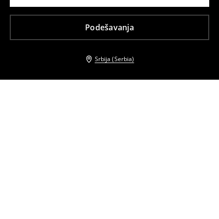
Podešavanja
Srbija (Serbia)
Drugi kupci su takođe izabrali
Midi haljina-košulja
Midi haljina-košulja
4499
RSD
2599
RSD
2799
RSD
Midi haljina-košulja
Midi haljina-košulja
3599
RSD
3799
RSD
2599
RSD
2799
RSD