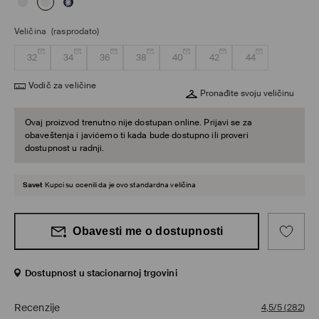
Veličina
(rasprodato)
32
34
36
38
40
42
44
Vodič za veličine
Pronađite svoju veličinu
Ovaj proizvod trenutno nije dostupan online. Prijavi se za
obaveštenja i javićemo ti kada bude dostupno ili proveri
dostupnost u radnji.
Savet
Kupci su ocenili da je ovo standardna veličina
Obavesti me o dostupnosti
Dostupnost u stacionarnoj trgovini
Recenzije
4,5/5
(
282
)