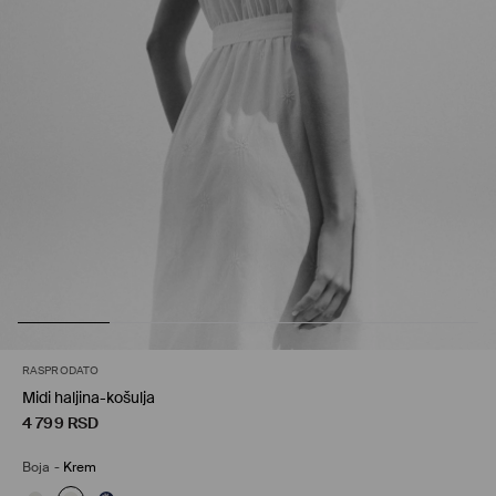
RASPRODATO
Midi haljina-košulja
4 799
RSD
Boja
-
Krem