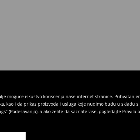
e na umu da nudimo politiku
 Da biste to uradili, idite na
Povraćaji su brzi, laki i besplatni.
jbolje moguće iskustvo korišćenja naše internet stranice. Prihvatan
ka, kao i da prikaz proizvoda i usluga koje nudimo budu u skladu 
gs” (Podešavanja), a ako želite da saznate više, pogledajte
Pravila 