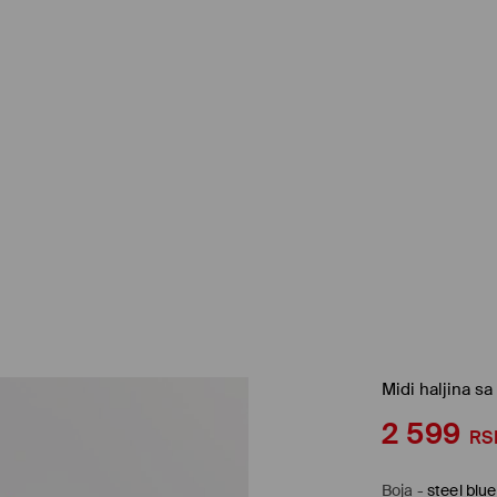
Midi haljina sa
2 599
RS
Boja
-
steel blue