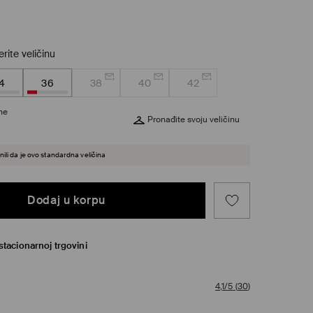
rite veličinu
4
36
38
40
42
ine
Pronađite svoju veličinu
ili da je ovo standardna veličina
Dodaj u korpu
tacionarnoj trgovini
4,1/5
(
30
)