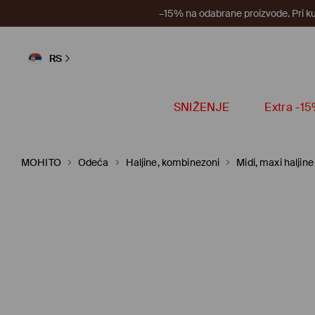
–15% na odabrane proizvode. Pri k
RS
SNIŽENJE
Extra -1
MOHITO
Odeća
Haljine, kombinezoni
Midi, maxi haljine