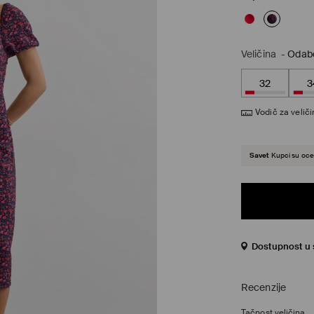
Veličina
-
Odabe
32
3
Vodič za velič
Savet
Kupci su ocen
Dostupnost u s
Recenzije
Tačnost veličina