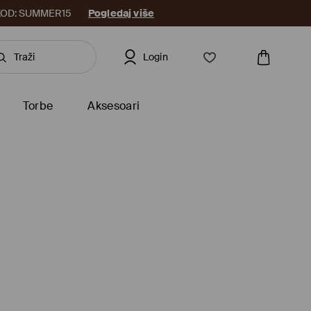
8. KOD: SUMMER15
Pogledaj više
Login
Torbe
Aksesoari