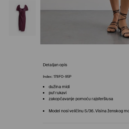
Detaljan opis
Index:
178FO-95P
dužina midi
puf rukavi
zakopčavanje pomoću rajsferšlusa
Model nosi veličinu S/36. Visina ženskog 