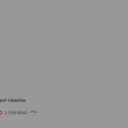
 puf rukavima
-7%
D
2 799
RSD