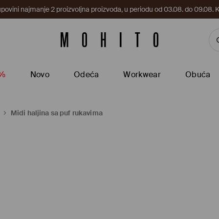
upovini najmanje 2 proizvoljna proizvoda, u periodu od 03.08. do 09.0
5%
Novo
Odeća
Workwear
Obuća
Midi haljina sa puf rukavima