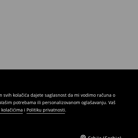
jem svih kolačića dajete saglasnost da mi vodimo računa o
s Vašim potrebama ili personalizovanom oglašavanju. Vaš
o kolačićima
i
Politiku privatnosti
.