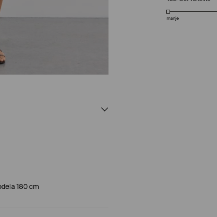
manje
modela 180 cm