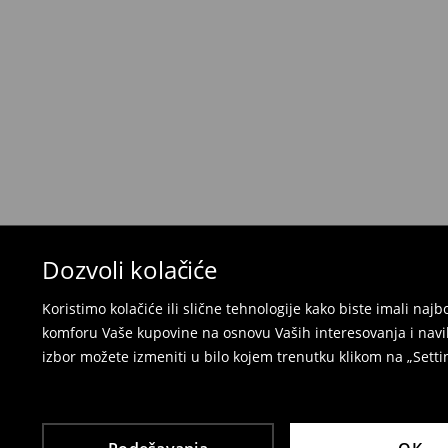
Politika povraćaja
Ako se predomislite u vezi s kupovinom, imajt
povraćaja u roku od 30 dana (od datuma prijema).
korisnički nalog i popunite obrazac za povraćaj. 
⟶
Detaljne informacije o povraćaju
Dozvoli kolačiće
Koristimo kolačiće ili slične tehnologije kako biste imali na
komforu Vaše kupovine na osnovu Vaših interesovanja i navi
izbor možete izmeniti u bilo kojem trenutku klikom na „Settin