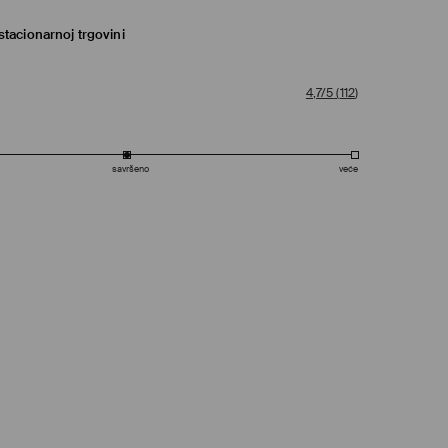
tacionarnoj trgovini
4,7/5
(
112
)
savršeno
veće