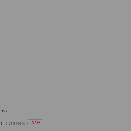
jina
-38%
D
4 799
RSD