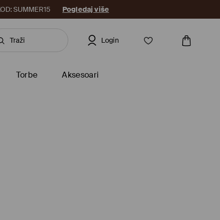
8. KOD: SUMMER15
Pogledaj više
Login
Torbe
Aksesoari