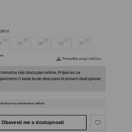
dato)
4
36
38
40
42
ine
Pronađite svoju veličinu
trenutno nije dostupan online. Prijavi se za
 javićemo ti kada bude dostupno ili proveri dostupnost
ili da je ovo standardna veličina
Obavesti me o dostupnosti