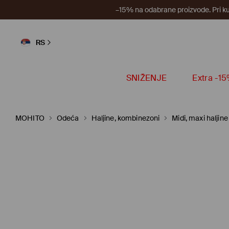
–15% na odabrane proizvode. Pri k
RS
SNIŽENJE
Extra -1
MOHITO
Odeća
Haljine, kombinezoni
Midi, maxi haljine