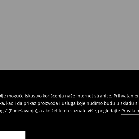
e na umu da nudimo politiku
 Da biste to uradili, idite na
Povraćaji su brzi, laki i besplatni.
jbolje moguće iskustvo korišćenja naše internet stranice. Prihvatan
ka, kao i da prikaz proizvoda i usluga koje nudimo budu u skladu 
gs” (Podešavanja), a ako želite da saznate više, pogledajte
Pravila 