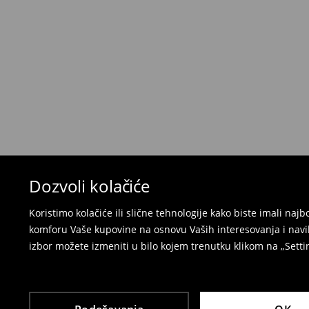
Politika povraćaja
Ako se predomislite u vezi s kupovinom, imajt
povraćaja u roku od 30 dana (od datuma prijema).
korisnički nalog i popunite obrazac za povraćaj. 
⟶
Detaljne informacije o povraćaju
Dozvoli kolačiće
Koristimo kolačiće ili slične tehnologije kako biste imali na
komforu Vaše kupovine na osnovu Vaših interesovanja i navi
izbor možete izmeniti u bilo kojem trenutku klikom na „Settin