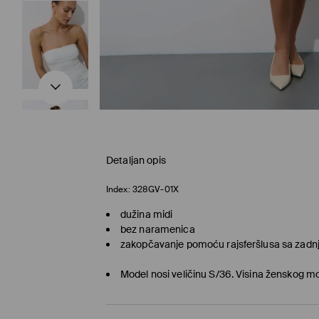
Detaljan opis
Index:
328GV-01X
dužina midi
bez naramenica
zakopčavanje pomoću rajsferšlusa sa zadnj
Model nosi veličinu S/36. Visina ženskog 