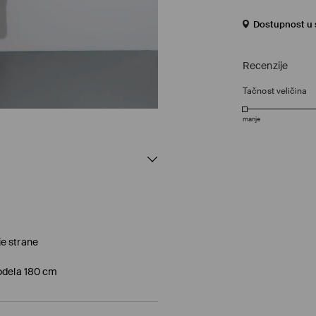
Dostupnost u s
Recenzije
Tačnost veličina
manje
e strane
modela 180 cm