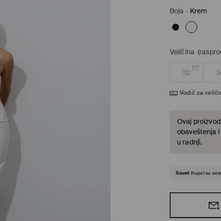
Boja
-
Krem
Veličina
(raspro
32
3
Vodič za velič
Ovaj proizvod 
obaveštenja i
u radnji.
Savet
Kupci su ocen