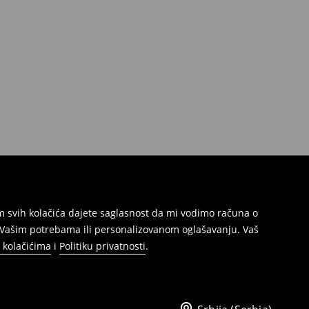
jem svih kolačića dajete saglasnost da mi vodimo računa o
s Vašim potrebama ili personalizovanom oglašavanju. Vaš
o kolačićima
i
Politiku privatnosti
.