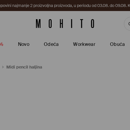
upovini najmanje 2 proizvoljna proizvoda, u periodu od 03.08. do 09.0
5%
Novo
Odeća
Workwear
Obuća
Midi pencil haljina