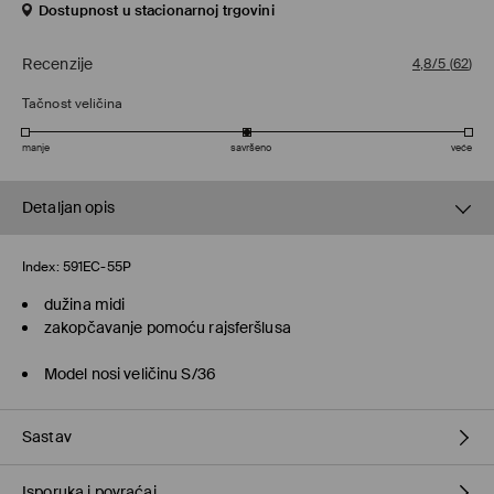
Dostupnost u stacionarnoj trgovini
Recenzije
4,8/5
(
62
)
Tačnost veličina
manje
savršeno
veće
Detaljan opis
Index:
591EC-55P
dužina midi
zakopčavanje pomoću rajsferšlusa
Model nosi veličinu S/36
Sastav
Isporuka i povraćaj