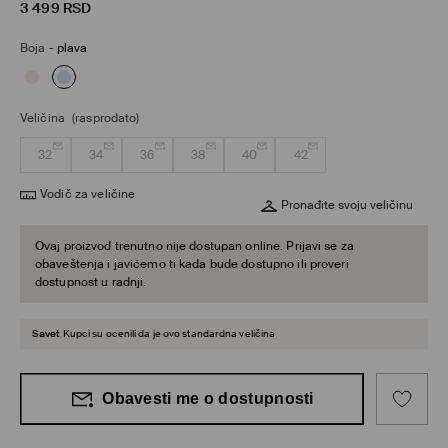
3 499
RSD
Boja
-
plava
Veličina
(rasprodato)
32
34
36
38
40
42
Vodič za veličine
Pronađite svoju veličinu
Ovaj proizvod trenutno nije dostupan online. Prijavi se za
obaveštenja i javićemo ti kada bude dostupno ili proveri
dostupnost u radnji.
Savet
Kupci su ocenili da je ovo standardna veličina
Obavesti me o dostupnosti