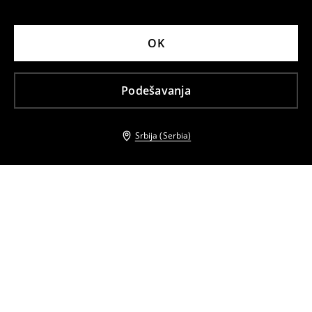
OK
Podešavanja
Srbija (Serbia)
Drugi kupci su takođe izabrali