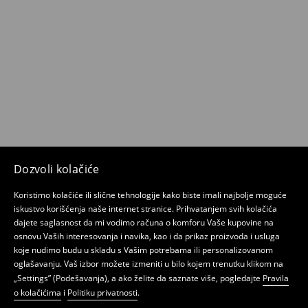
Dozvoli kolačiće
Koristimo kolačiće ili slične tehnologije kako biste imali najbolje moguće
iskustvo korišćenja naše internet stranice. Prihvatanjem svih kolačića
dajete saglasnost da mi vodimo računa o komforu Vaše kupovine na
osnovu Vaših interesovanja i navika, kao i da prikaz proizvoda i usluga
koje nudimo budu u skladu s Vašim potrebama ili personalizovanom
oglašavanju. Vaš izbor možete izmeniti u bilo kojem trenutku klikom na
„Settings” (Podešavanja), a ako želite da saznate više, pogledajte
Pravila
o kolačićima
i
Politiku privatnosti
.