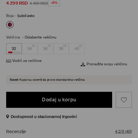
4 299
RSD
-4%
4 499
RSD
Boja
-
ljubičasto
Veličina
-
Odaberite veličinu
32
34
36
38
40
Vodič za veličine
Pronađite svoju veličinu
Savet
Kupci su ocenili da je ovo standardna veličina
Dodaj u korpu
Dostupnost u stacionarnoj trgovini
Recenzije
4,2/5
(
40
)