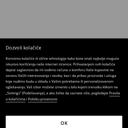
Dozvoli kolačiće
Koristimo kolačiće ili slične tehnologije kako biste imali najbolje moguće
iskustvo korišćenja naše internet stranice. Prihvatanjem svih kolačića
dajete saglasnost da mi vodimo računa o komforu Vaše kupovine na
osnovu Vaših interesovanja i navika, kao i da prikaz proizvoda i usluga
koje nudimo budu u skladu s Vašim potrebama ili personalizovanom
oglašavanju. Vaš izbor možete izmeniti u bilo kojem trenutku klikom na
„Settings” (Podešavanja), a ako želite da saznate više, pogledajte
Pravila
o kolačićima
i
Politiku privatnosti
.
OK