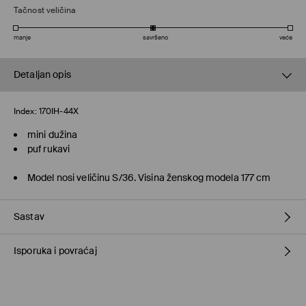
Tačnost veličina
manje
savršeno
veće
Detaljan opis
Index:
170IH-44X
mini dužina
puf rukavi
Model nosi veličinu S/36. Visina ženskog modela 177 cm
Sastav
Isporuka i povraćaj
100% POLYESTER
Metode dostave