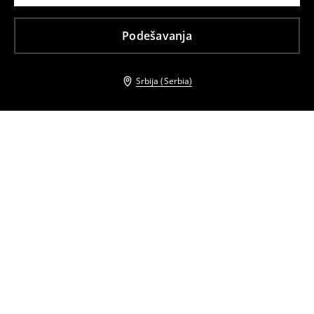
Podešavanja
Srbija (Serbia)
Drugi kupci su takođe izabrali
Mini haljina
Mini haljina sa mašnom
2899
RSD
2999
RSD
2899
RSD
2999
RSD