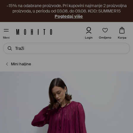
–15% na odabrane proizvode. Pri kupovini najmanje 2 proizvoljna
proizvoda, u periodu od 03.08. do 09.08. KOD: SUMMER15
Pogledaj više
Omiljeno
Login
Korpa
Meni
Mini haljine