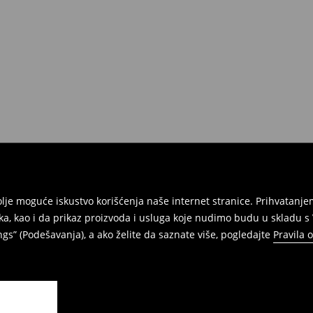
e na umu da nudimo politiku
 Da biste to uradili, idite na
Povraćaji su brzi, laki i besplatni.
jbolje moguće iskustvo korišćenja naše internet stranice. Prihvatan
ka, kao i da prikaz proizvoda i usluga koje nudimo budu u skladu 
gs” (Podešavanja), a ako želite da saznate više, pogledajte
Pravila 