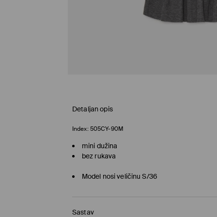
Detaljan opis
Index:
505CY-90M
mini dužina
bez rukava
Model nosi veličinu S/36
Sastav