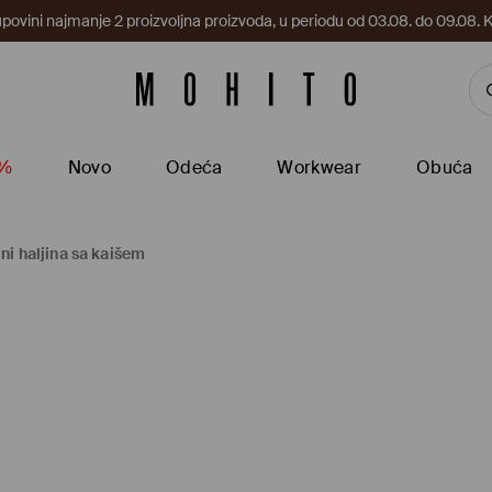
upovini najmanje 2 proizvoljna proizvoda, u periodu od 03.08. do 09.0
5%
Novo
Odeća
Workwear
Obuća
ni haljina sa kaišem