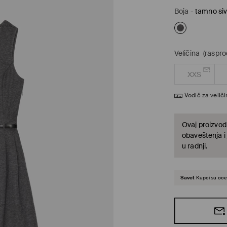
Boja
-
tamno si
Veličina
(raspro
XXS
Vodič za velič
Ovaj proizvod 
obaveštenja i
u radnji.
Savet
Kupci su ocen