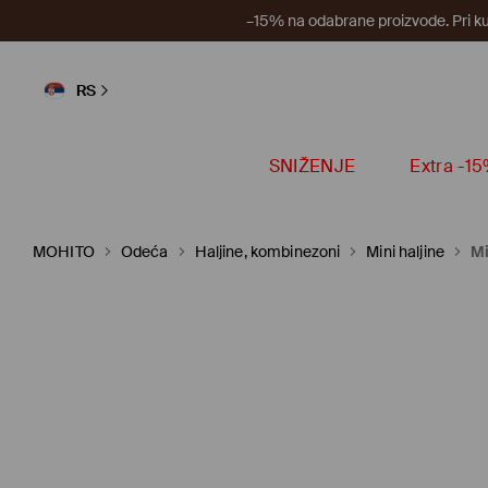
–15% na odabrane proizvode. Pri k
RS
SNIŽENJE
Extra -1
MOHITO
Odeća
Haljine, kombinezoni
Mini haljine
Mi