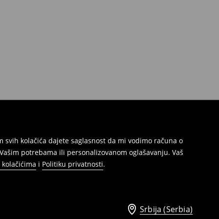
jem svih kolačića dajete saglasnost da mi vodimo računa o
s Vašim potrebama ili personalizovanom oglašavanju. Vaš
o kolačićima
i
Politiku privatnosti
.
Srbija (Serbia)