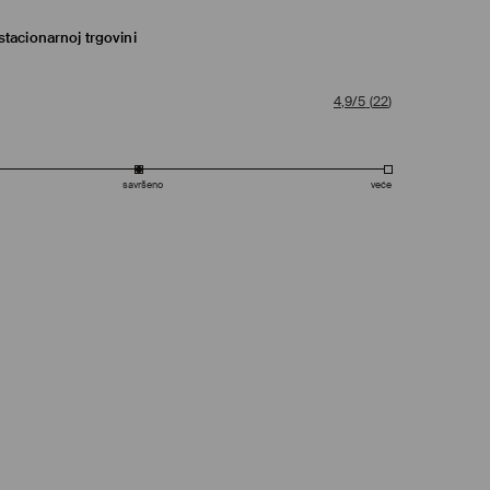
tacionarnoj trgovini
4,9/5
(
22
)
savršeno
veće