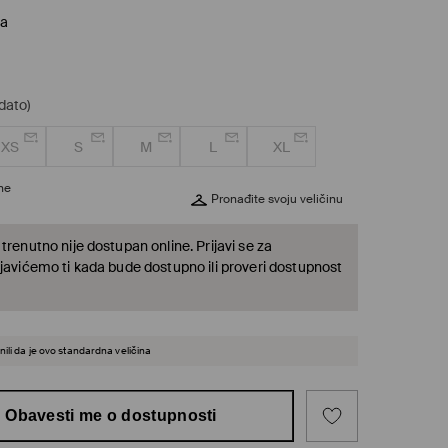
va
dato)
XS
S
M
L
XL
ine
Pronađite svoju veličinu
trenutno nije dostupan online. Prijavi se za
 javićemo ti kada bude dostupno ili proveri dostupnost
ili da je ovo standardna veličina
Obavesti me o dostupnosti