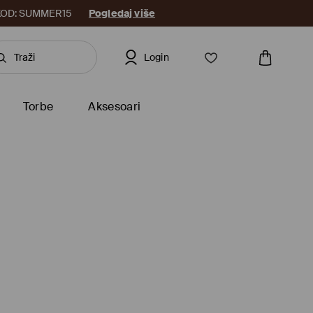
8. KOD: SUMMER15
Pogledaj više
Login
Torbe
Aksesoari