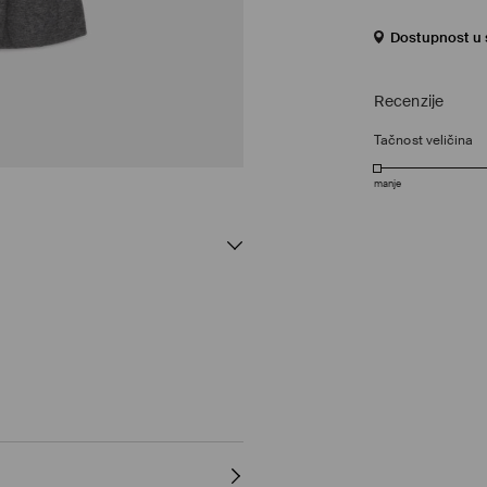
Dostupnost u s
Recenzije
Tačnost veličina
manje