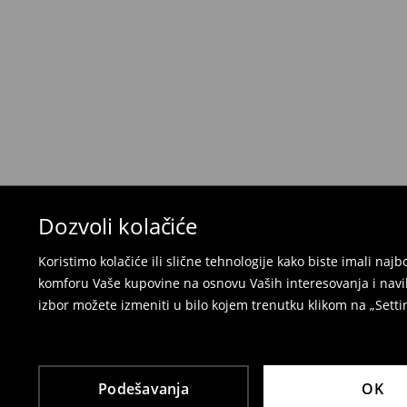
Politika povraćaja
Ako se predomislite u vezi s kupovinom, imajt
povraćaja u roku od 30 dana (od datuma prijema).
korisnički nalog i popunite obrazac za povraćaj. 
⟶
Detaljne informacije o povraćaju
Dozvoli kolačiće
Koristimo kolačiće ili slične tehnologije kako biste imali na
komforu Vaše kupovine na osnovu Vaših interesovanja i navi
izbor možete izmeniti u bilo kojem trenutku klikom na „Settin
Podešavanja
OK