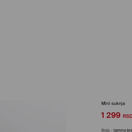
Mini suknja
1 299
RS
Boja
-
tamno br