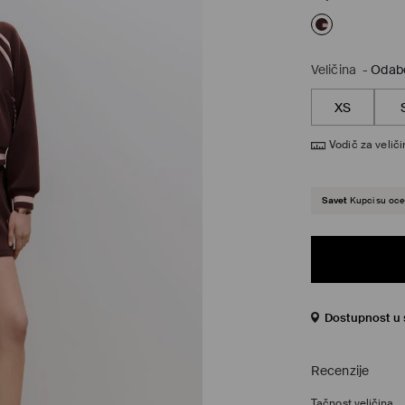
Veličina
-
Odabe
XS
Vodič za velič
Savet
Kupci su ocen
Dostupnost u s
Recenzije
Tačnost veličina