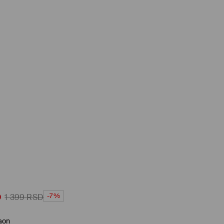
-7%
D
1 399
RSD
aon