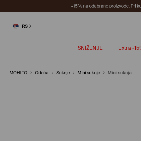
–15% na odabrane proizvode. Pri k
RS
SNIŽENJE
Extra -1
MOHITO
Odeća
Suknje
Mini suknje
Mini suknja