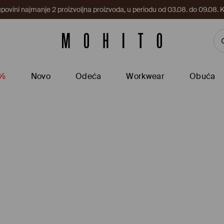
upovini najmanje 2 proizvoljna proizvoda, u periodu od 03.08. do 09.0
5%
Novo
Odeća
Workwear
Obuća