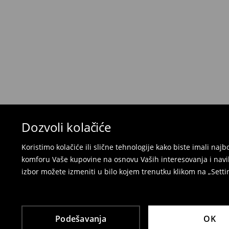
Politika povraćaja
Ako se predomislite u vezi s kupovinom, imajt
povraćaja u roku od 30 dana (od datuma prijema).
korisnički nalog i popunite obrazac za povraćaj. 
⟶
Detaljne informacije o povraćaju
Dozvoli kolačiće
Koristimo kolačiće ili slične tehnologije kako biste imali na
komforu Vaše kupovine na osnovu Vaših interesovanja i navi
izbor možete izmeniti u bilo kojem trenutku klikom na „Settin
Podešavanja
OK