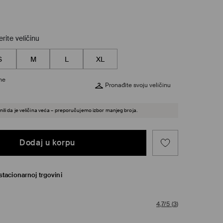
rite veličinu
S
M
L
XL
ine
Pronađite svoju veličinu
ili da je veličina veća – preporučujemo izbor manjeg broja.
Dodaj u korpu
tacionarnoj trgovini
4,7/5
(
3
)