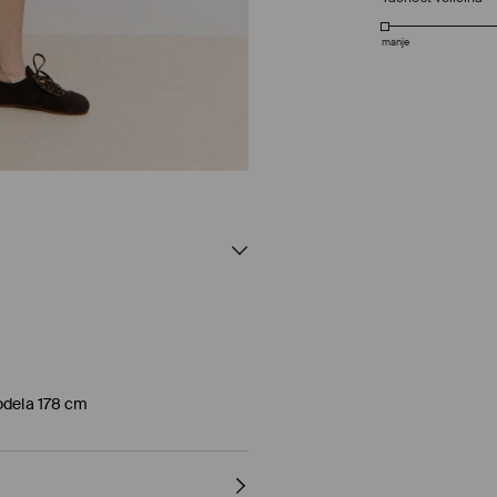
manje
odela 178 cm