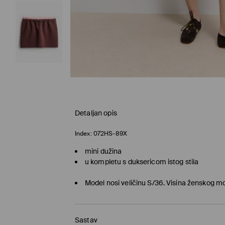
Detaljan opis
Index:
072HS-89X
mini dužina
u kompletu s duksericom istog stila
Model nosi veličinu S/36. Visina ženskog m
Sastav