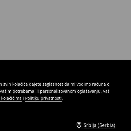
jem svih kolačića dajete saglasnost da mi vodimo računa o
s Vašim potrebama ili personalizovanom oglašavanju. Vaš
o kolačićima
i
Politiku privatnosti
.
Srbija (Serbia)