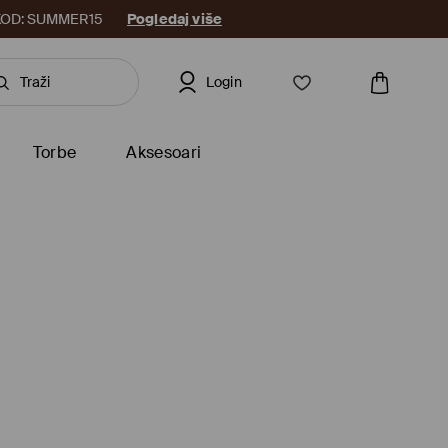
8. KOD: SUMMER15
Pogledaj više
Login
Torbe
Aksesoari