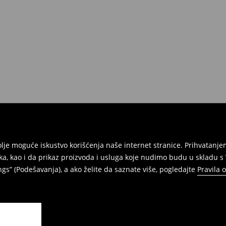
e na umu da nudimo politiku
 Da biste to uradili, idite na
Povraćaji su brzi, laki i besplatni.
jbolje moguće iskustvo korišćenja naše internet stranice. Prihvatan
ka, kao i da prikaz proizvoda i usluga koje nudimo budu u skladu 
gs” (Podešavanja), a ako želite da saznate više, pogledajte
Pravila 