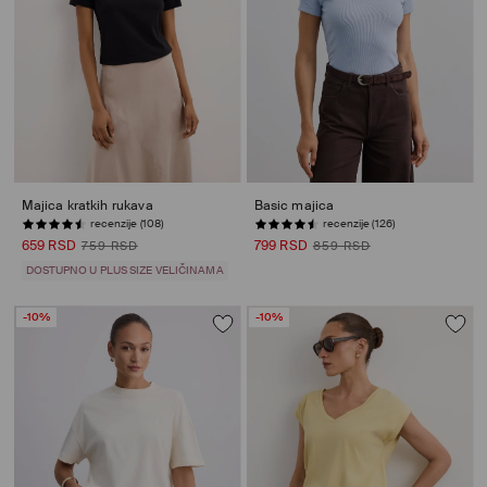
Majica kratkih rukava
Basic majica
recenzije (108)
recenzije (126)
659 RSD
799 RSD
759 RSD
859 RSD
DOSTUPNO U PLUS SIZE VELIČINAMA
-10%
-10%