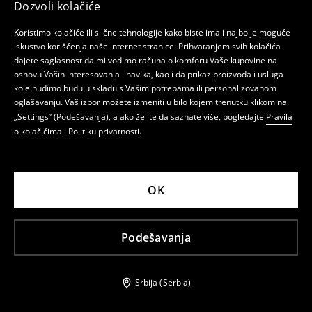
KOD: SUMMER15
Dozvoli kolačiće
-7%
-7%
Koristimo kolačiće ili slične tehnologije kako biste imali najbolje moguće
iskustvo korišćenja naše internet stranice. Prihvatanjem svih kolačića
dajete saglasnost da mi vodimo računa o komforu Vaše kupovine na
osnovu Vaših interesovanja i navika, kao i da prikaz proizvoda i usluga
koje nudimo budu u skladu s Vašim potrebama ili personalizovanom
oglašavanju. Vaš izbor možete izmeniti u bilo kojem trenutku klikom na
„Settings” (Podešavanja), a ako želite da saznate više, pogledajte
Pravila
o kolačićima
i
Politiku privatnosti
.
OK
Basic majica
Basic majica
Podešavanja
recenzije (126)
recenzije (126)
799 RSD
799 RSD
859 RSD
859 RSD
BESTSELLER
Srbija (Serbia)
-7%
-10%