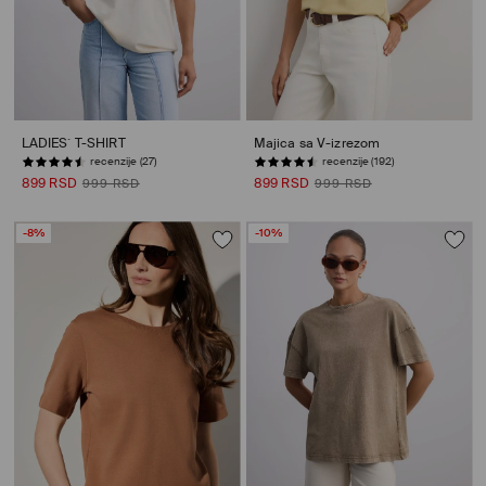
LADIES` T-SHIRT
Majica sa V-izrezom
recenzije (27)
recenzije (192)
899 RSD
899 RSD
999 RSD
999 RSD
-8%
-10%