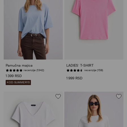
Pamučna majica
LADIES` T-SHIRT
recenzije (1342)
NISKE ZALIHE
1 399 RSD
1 999 RSD
KOD: SUMMER15