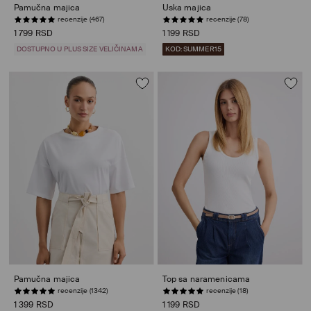
Pamučna majica
Uska majica
recenzije (467)
recenzije (78)
1 799 RSD
1 199 RSD
DOSTUPNO U PLUS SIZE VELIČINAMA
KOD: SUMMER15
Pamučna majica
Top sa naramenicama
recenzije (1342)
recenzije (18)
1 399 RSD
1 199 RSD