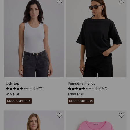
Uski top
Pamučna majica
recenzije (1791)
recenzije (1342)
859 RSD
1 399 RSD
KOD: SUMMER15
KOD: SUMMER15