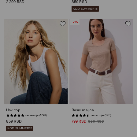
2 299 RSD
859 RSD
KOD: SUMMER15
-7%
Uski top
Basic majica
recenzije (1791)
recenzije (126)
859 RSD
799 RSD
859 RSD
KOD: SUMMER15