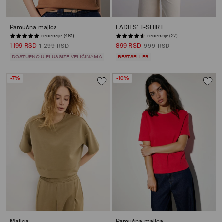
Pamučna majica
LADIES` T-SHIRT
recenzije (481)
recenzije (27)
1 199 RSD
899 RSD
1 299 RSD
999 RSD
DOSTUPNO U PLUS SIZE VELIČINAMA
BESTSELLER
-7%
-10%
Majica
Pamučna majica