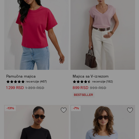
Pamučna majica
Majica sa V-izrezom
recenzije (467)
recenzije (192)
1 299 RSD
899 RSD
1 399 RSD
999 RSD
BESTSELLER
-13%
-7%