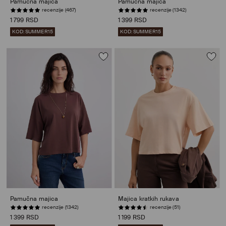
Pamučna majica
Pamučna majica
recenzije (467)
recenzije (1342)
1 799 RSD
1 399 RSD
KOD: SUMMER15
KOD: SUMMER15
Pamučna majica
Majica kratkih rukava
recenzije (1342)
recenzije (51)
1 399 RSD
1 199 RSD