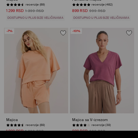
recenzije (89)
recenzije (482)
1 299 RSD
899 RSD
1 399 RSD
999 RSD
DOSTUPNO U PLUS SIZE VELIČINAMA
DOSTUPNO U PLUS SIZE VELIČINAMA
-7%
-10%
Majica
Majica sa V-izrezom
recenzije (89)
recenzije (39)
1 299 RSD
899 RSD
1 399 RSD
999 RSD