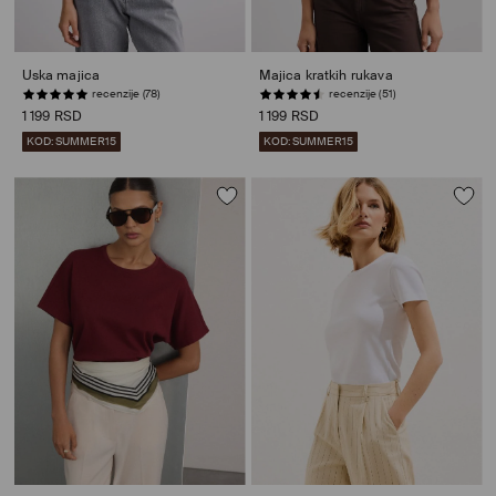
Uska majica
Majica kratkih rukava
recenzije (78)
recenzije (51)
1 199 RSD
1 199 RSD
KOD: SUMMER15
KOD: SUMMER15