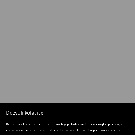
Dozvoli kolačiće
Koristimo kolačiće ili slične tehnologije kako biste imali najbolje moguće
iskustvo korišćenja naše internet stranice. Prihvatanjem svih kolačića