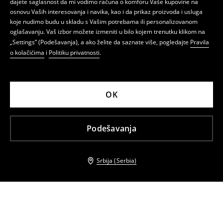
dajete saglasnost da mi vodimo računa o komforu Vaše kupovine na
osnovu Vaših interesovanja i navika, kao i da prikaz proizvoda i usluga
koje nudimo budu u skladu s Vašim potrebama ili personalizovanom
oglašavanju. Vaš izbor možete izmeniti u bilo kojem trenutku klikom na
„Settings” (Podešavanja), a ako želite da saznate više, pogledajte
Pravila
o kolačićima
i
Politiku privatnosti
.
OK
Podešavanja
Srbija (Serbia)