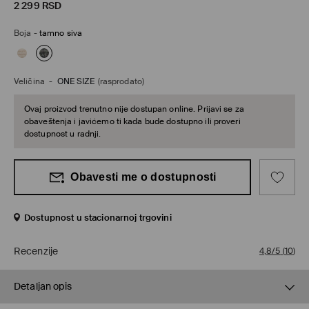
2 299
RSD
Boja
-
tamno siva
Veličina
-
ONE SIZE
(rasprodato)
Ovaj proizvod trenutno nije dostupan online. Prijavi se za
obaveštenja i javićemo ti kada bude dostupno ili proveri
dostupnost u radnji.
Obavesti me o dostupnosti
Dostupnost u stacionarnoj trgovini
Recenzije
4,8/5
(
10
)
Detaljan opis