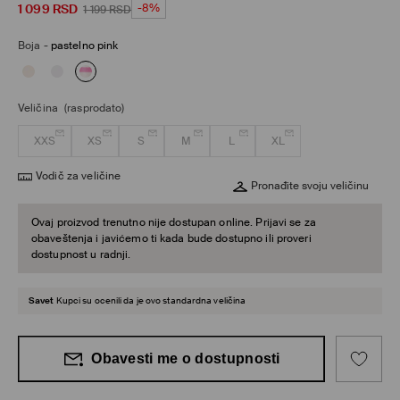
1 099
RSD
-8%
1 199
RSD
Boja
-
pastelno pink
Veličina
(rasprodato)
XXS
XS
S
M
L
XL
Vodič za veličine
Pronađite svoju veličinu
Ovaj proizvod trenutno nije dostupan online. Prijavi se za
obaveštenja i javićemo ti kada bude dostupno ili proveri
dostupnost u radnji.
Savet
Kupci su ocenili da je ovo standardna veličina
Obavesti me o dostupnosti