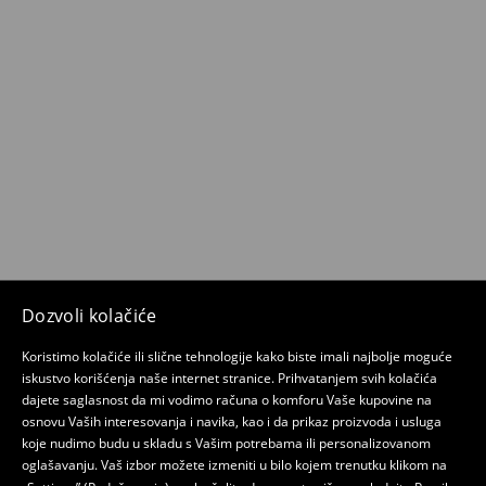
Dozvoli kolačiće
Koristimo kolačiće ili slične tehnologije kako biste imali najbolje moguće
iskustvo korišćenja naše internet stranice. Prihvatanjem svih kolačića
dajete saglasnost da mi vodimo računa o komforu Vaše kupovine na
osnovu Vaših interesovanja i navika, kao i da prikaz proizvoda i usluga
koje nudimo budu u skladu s Vašim potrebama ili personalizovanom
oglašavanju. Vaš izbor možete izmeniti u bilo kojem trenutku klikom na