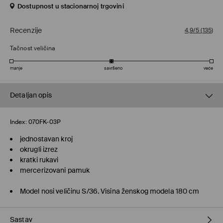
Dostupnost u stacionarnoj trgovini
Recenzije
4,9/5
(
135
)
Tačnost veličina
manje
savršeno
veće
Detaljan opis
Index:
070FK-03P
jednostavan kroj
okrugli izrez
kratki rukavi
mercerizovani pamuk
Model nosi veličinu S/36. Visina ženskog modela 180 cm
Sastav