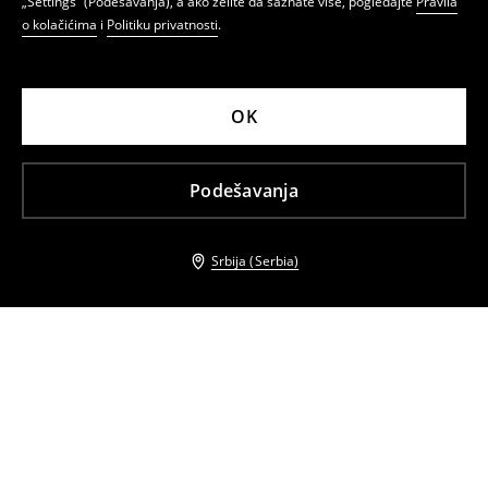
„Settings” (Podešavanja), a ako želite da saznate više, pogledajte
Pravila
o kolačićima
i
Politiku privatnosti
.
OK
Podešavanja
Srbija (Serbia)