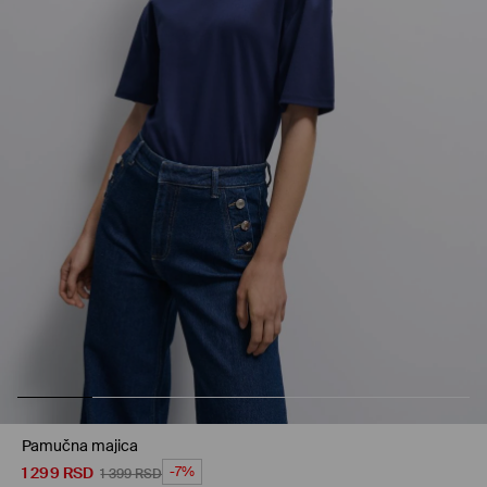
Pamučna majica
1 299
RSD
-7%
1 399
RSD