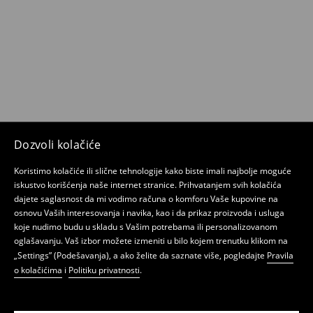
Dozvoli kolačiće
Koristimo kolačiće ili slične tehnologije kako biste imali najbolje moguće
iskustvo korišćenja naše internet stranice. Prihvatanjem svih kolačića
dajete saglasnost da mi vodimo računa o komforu Vaše kupovine na
osnovu Vaših interesovanja i navika, kao i da prikaz proizvoda i usluga
koje nudimo budu u skladu s Vašim potrebama ili personalizovanom
oglašavanju. Vaš izbor možete izmeniti u bilo kojem trenutku klikom na
„Settings” (Podešavanja), a ako želite da saznate više, pogledajte
Pravila
o kolačićima
i
Politiku privatnosti
.