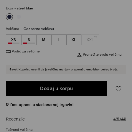
Boja
-
steel blue
Veličina
-
Odaberite veličinu
XS
S
M
L
XL
XXL
Vodič za veličine
Pronađite svoju veličinu
Savet
Kupci su ocenili da je veličina manja – preporučujemo izbor većeg broja.
Dodaj u korpu
Dostupnost u stacionarnoj trgovini
Recenzije
4/5
(
44
)
Tačnost veličina