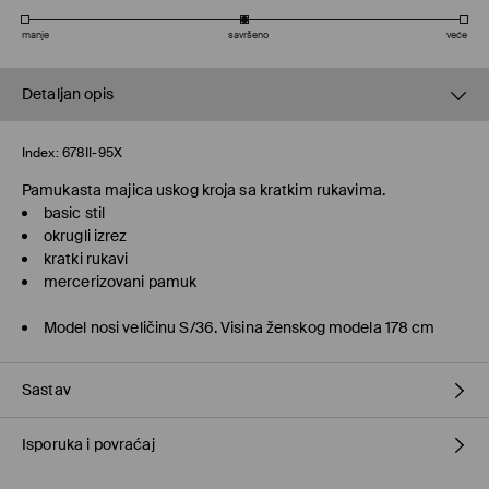
manje
savršeno
veće
Detaljan opis
Index:
678II-95X
Pamukasta majica uskog kroja sa kratkim rukavima.
basic stil
okrugli izrez
kratki rukavi
mercerizovani pamuk
Model nosi veličinu S/36. Visina ženskog modela 178 cm
Sastav
Isporuka i povraćaj
100% COTTON