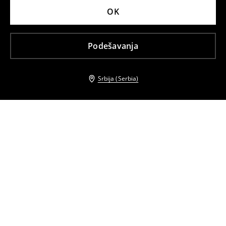
OK
Podešavanja
Srbija (Serbia)
Drugi kupci su takođe izabrali
Majica sa V-izrezom
Pamučna majica