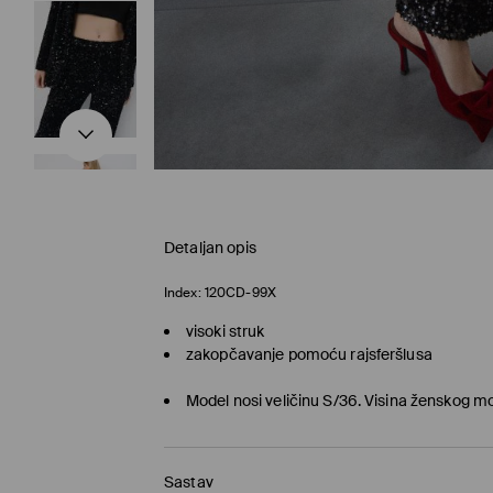
Detaljan opis
Index:
120CD-99X
visoki struk
zakopčavanje pomoću rajsferšlusa
Model nosi veličinu S/36. Visina ženskog 
Sastav