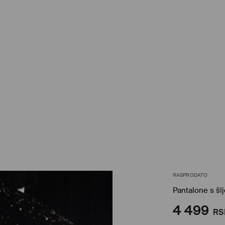
RASPRODATO
Pantalone s šl
4 499
RS