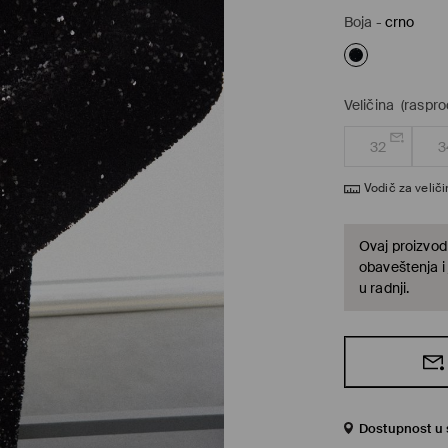
Boja
-
crno
Veličina
(raspro
32
3
Vodič za velič
Ovaj proizvod 
obaveštenja i
u radnji.
Dostupnost u s