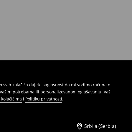
jem svih kolačića dajete saglasnost da mi vodimo računa o
s Vašim potrebama ili personalizovanom oglašavanju. Vaš
o kolačićima
i
Politiku privatnosti
.
Srbija (Serbia)