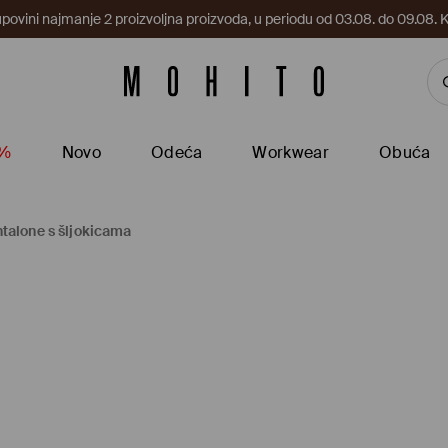
upovini najmanje 2 proizvoljna proizvoda, u periodu od 03.08. do 09.0
5%
Novo
Odeća
Workwear
Obuća
talone s šljokicama