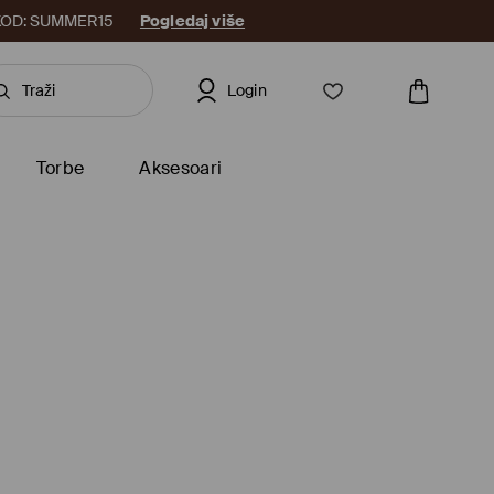
8. KOD: SUMMER15
Pogledaj više
Login
Torbe
Aksesoari