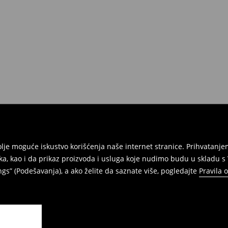
e na umu da nudimo politiku
 Da biste to uradili, idite na
Povraćaji su brzi, laki i besplatni.
jbolje moguće iskustvo korišćenja naše internet stranice. Prihvatan
ka, kao i da prikaz proizvoda i usluga koje nudimo budu u skladu 
gs” (Podešavanja), a ako želite da saznate više, pogledajte
Pravila 