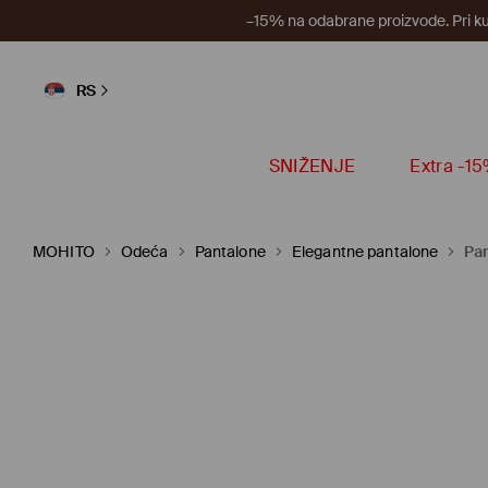
–15% na odabrane proizvode. Pri k
RS
SNIŽENJE
Extra -1
MOHITO
Odeća
Pantalone
Elegantne pantalone
Pan