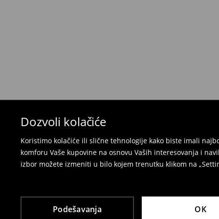
Politika povraćaja
Ako se predomislite u vezi s kupovinom, imajt
povraćaja u roku od 30 dana (od datuma prijema).
korisnički nalog i popunite obrazac za povraćaj. 
⟶
Detaljne informacije o povraćaju
Dozvoli kolačiće
Koristimo kolačiće ili slične tehnologije kako biste imali na
komforu Vaše kupovine na osnovu Vaših interesovanja i navi
izbor možete izmeniti u bilo kojem trenutku klikom na „Settin
Podešavanja
OK