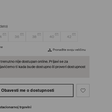
dato)
4
36
38
40
42
ine
Pronađite svoju veličinu
trenutno nije dostupan online. Prijavi se za
 javićemo ti kada bude dostupno ili proveri dostupnost
Obavesti me o dostupnosti
tacionarnoj trgovini