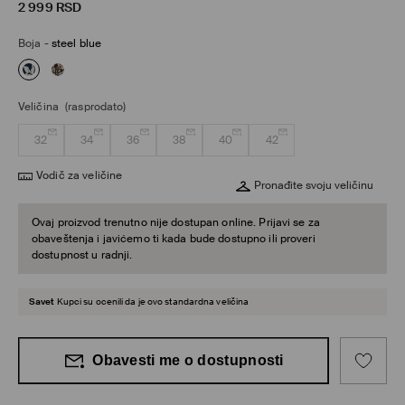
2 999
RSD
Boja
-
steel blue
Veličina
(rasprodato)
32
34
36
38
40
42
Vodič za veličine
Pronađite svoju veličinu
Ovaj proizvod trenutno nije dostupan online. Prijavi se za
obaveštenja i javićemo ti kada bude dostupno ili proveri
dostupnost u radnji.
Savet
Kupci su ocenili da je ovo standardna veličina
Obavesti me o dostupnosti