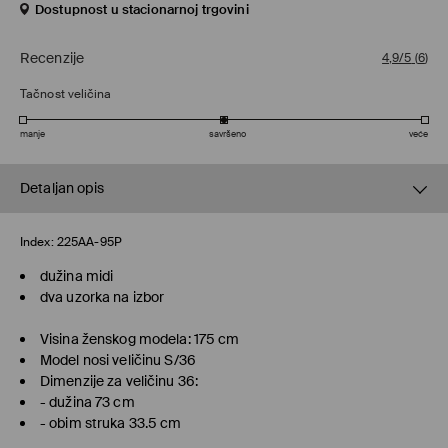
Dostupnost u stacionarnoj trgovini
Recenzije
4,9/5
(
6
)
Tačnost veličina
manje
savršeno
veće
Detaljan opis
Index:
225AA-95P
dužina midi
dva uzorka na izbor
Visina ženskog modela: 175 cm
Model nosi veličinu S/36
Dimenzije za veličinu 36:
- dužina 73 cm
- obim struka 33.5 cm