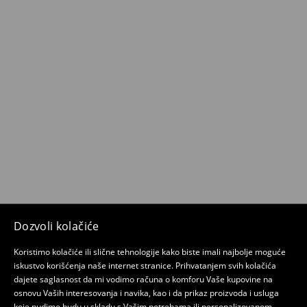
Dozvoli kolačiće
Koristimo kolačiće ili slične tehnologije kako biste imali najbolje moguće
iskustvo korišćenja naše internet stranice. Prihvatanjem svih kolačića
dajete saglasnost da mi vodimo računa o komforu Vaše kupovine na
osnovu Vaših interesovanja i navika, kao i da prikaz proizvoda i usluga
koje nudimo budu u skladu s Vašim potrebama ili personalizovanom