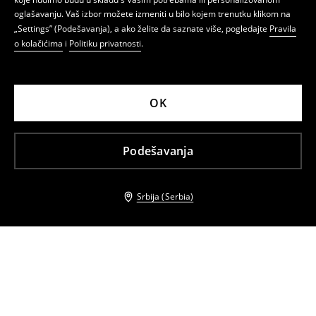
oglašavanju. Vaš izbor možete izmeniti u bilo kojem trenutku klikom na
„Settings” (Podešavanja), a ako želite da saznate više, pogledajte
Pravila
o kolačićima
i
Politiku privatnosti
.
OK
Podešavanja
Srbija (Serbia)