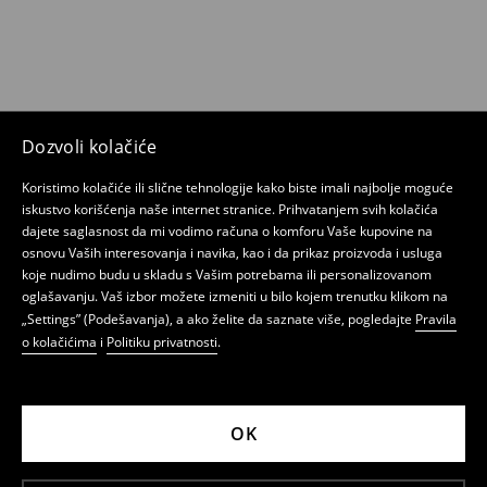
Dozvoli kolačiće
Koristimo kolačiće ili slične tehnologije kako biste imali najbolje moguće
iskustvo korišćenja naše internet stranice. Prihvatanjem svih kolačića
dajete saglasnost da mi vodimo računa o komforu Vaše kupovine na
osnovu Vaših interesovanja i navika, kao i da prikaz proizvoda i usluga
koje nudimo budu u skladu s Vašim potrebama ili personalizovanom
oglašavanju. Vaš izbor možete izmeniti u bilo kojem trenutku klikom na
„Settings” (Podešavanja), a ako želite da saznate više, pogledajte
Pravila
o kolačićima
i
Politiku privatnosti
.
OK