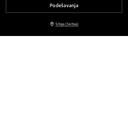
Podešavanja
Srbija (Serbia)
Drugi kupci su takođe izabrali
Šal s visokim sadržajem vune
Šal
2999
RSD
2299
RSD
Kratki trench
Šal