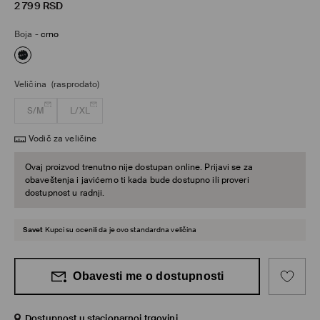
2 799
RSD
Boja
-
crno
Veličina
(rasprodato)
S/M
L/XL
Vodič za veličine
Ovaj proizvod trenutno nije dostupan online. Prijavi se za
obaveštenja i javićemo ti kada bude dostupno ili proveri
dostupnost u radnji.
Savet
Kupci su ocenili da je ovo standardna veličina
Obavesti me o dostupnosti
Dostupnost u stacionarnoj trgovini