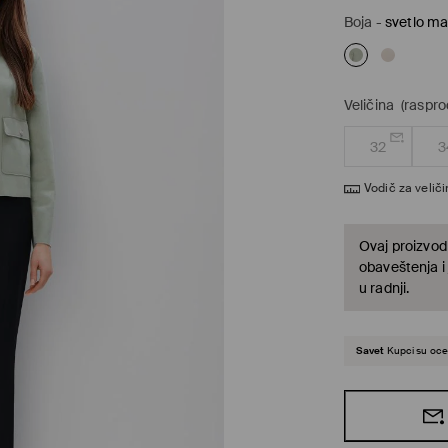
Boja
-
svetlo ma
Veličina
(raspro
32
3
Vodič za velič
Ovaj proizvod 
obaveštenja i
u radnji.
Savet
Kupci su ocen