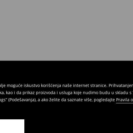
e na umu da nudimo politiku
 Da biste to uradili, idite na
Povraćaji su brzi, laki i besplatni.
jbolje moguće iskustvo korišćenja naše internet stranice. Prihvatan
ka, kao i da prikaz proizvoda i usluga koje nudimo budu u skladu 
gs” (Podešavanja), a ako želite da saznate više, pogledajte
Pravila 