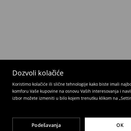
Politika povraćaja
Ako se predomislite u vezi s kupovinom, imajt
povraćaja u roku od 30 dana (od datuma prijema).
korisnički nalog i popunite obrazac za povraćaj. 
⟶
Detaljne informacije o povraćaju
Dozvoli kolačiće
Koristimo kolačiće ili slične tehnologije kako biste imali na
komforu Vaše kupovine na osnovu Vaših interesovanja i navi
izbor možete izmeniti u bilo kojem trenutku klikom na „Settin
Podešavanja
OK