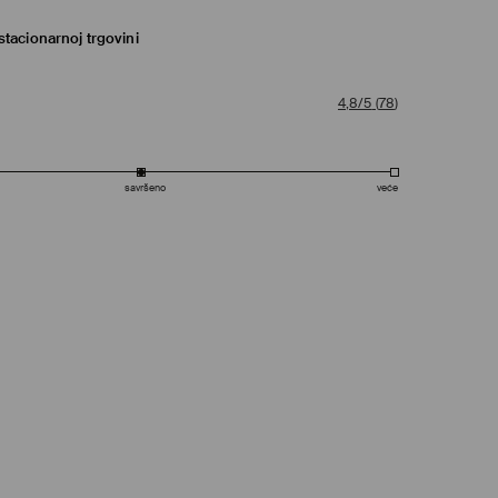
tacionarnoj trgovini
4,8/5
(
78
)
savršeno
veće