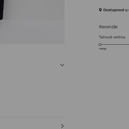
Dostupnost u s
Recenzije
Tačnost veličina
manje