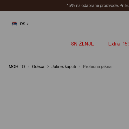
–15% na odabrane proizvode. Pri k
RS
SNIŽENJE
Extra -1
MOHITO
Odeća
Jakne, kaputi
Prolećna jakna