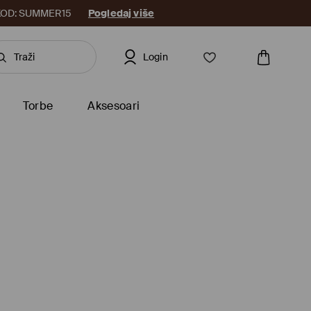
8. KOD: SUMMER15
Pogledaj više
Login
Torbe
Aksesoari