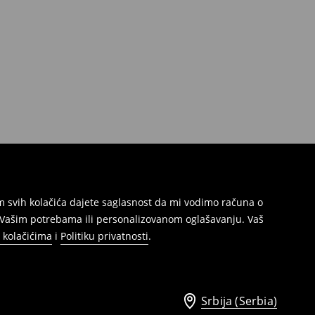
jem svih kolačića dajete saglasnost da mi vodimo računa o
s Vašim potrebama ili personalizovanom oglašavanju. Vaš
o kolačićima
i
Politiku privatnosti
.
Srbija (Serbia)