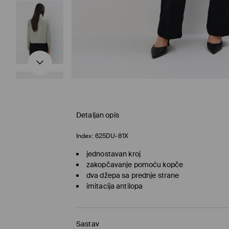
Detaljan opis
Index:
625DU-81X
jednostavan kroj
zakopčavanje pomoću kopče
dva džepa sa prednje strane
imitacija antilopa
Sastav