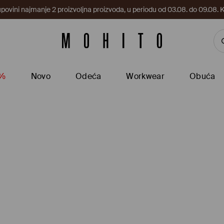
upovini najmanje 2 proizvoljna proizvoda, u periodu od 03.08. do 09.0
5%
Novo
Odeća
Workwear
Obuća