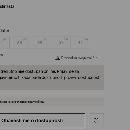
slinasta
dato)
4
36
38
40
42
ine
Pronađite svoju veličinu
trenutno nije dostupan online. Prijavi se za
 javićemo ti kada bude dostupno ili proveri dostupnost
ili da je ovo standardna veličina
Obavesti me o dostupnosti