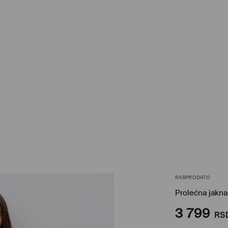
RASPRODATO
Prolećna jakna
3 799
RS