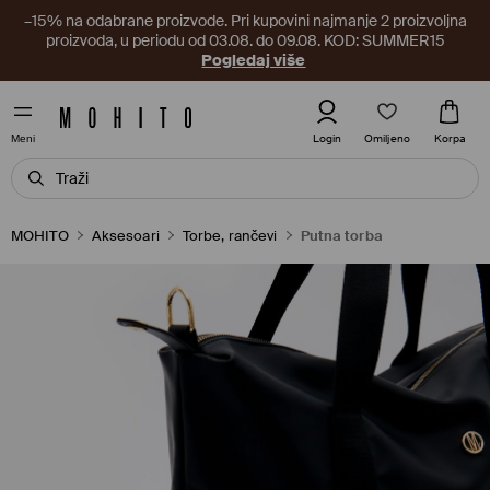
–15% na odabrane proizvode. Pri kupovini najmanje 2 proizvoljna
proizvoda, u periodu od 03.08. do 09.08. KOD: SUMMER15
Pogledaj više
Omiljeno
Login
Korpa
Meni
MOHITO
Aksesoari
Torbe, rančevi
Putna torba