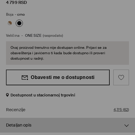
4 799
RSD
Boja
-
crno
Veličina
-
ONE SIZE
(rasprodato)
Ovaj proizvod trenutno nije dostupan online. Prijavi se za
obaveštenja i javićemo ti kada bude dostupno ili proveri
dostupnost u radnji.
Obavesti me o dostupnosti
Dostupnost u stacionarnoj trgovini
Recenzije
4,7/5
(
62
)
Detaljan opis