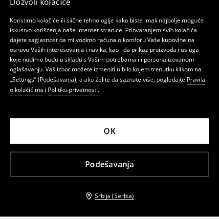
Dozvoli kolačiće
Koristimo kolačiće ili slične tehnologije kako biste imali najbolje moguće
iskustvo korišćenja naše internet stranice. Prihvatanjem svih kolačića
dajete saglasnost da mi vodimo računa o komforu Vaše kupovine na
osnovu Vaših interesovanja i navika, kao i da prikaz proizvoda i usluga
koje nudimo budu u skladu s Vašim potrebama ili personalizovanom
oglašavanju. Vaš izbor možete izmeniti u bilo kojem trenutku klikom na
„Settings” (Podešavanja), a ako želite da saznate više, pogledajte
Pravila
o kolačićima
i
Politiku privatnosti
.
OK
Podešavanja
Srbija (Serbia)