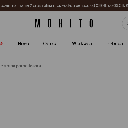
upovini najmanje 2 proizvoljna proizvoda, u periodu od 03.08. do 09.0
5%
Novo
Odeća
Workwear
Obuća
e s blok potpeticama