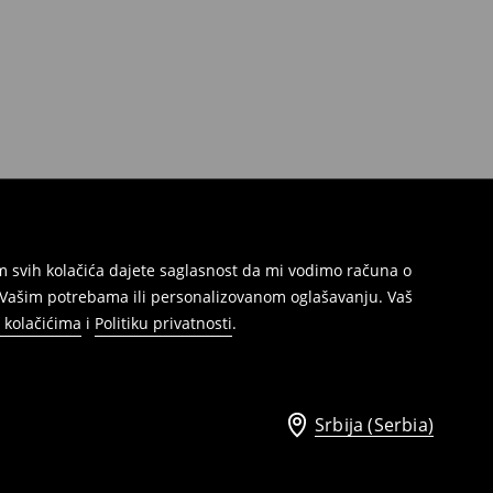
jem svih kolačića dajete saglasnost da mi vodimo računa o
s Vašim potrebama ili personalizovanom oglašavanju. Vaš
o kolačićima
i
Politiku privatnosti
.
Srbija (Serbia)