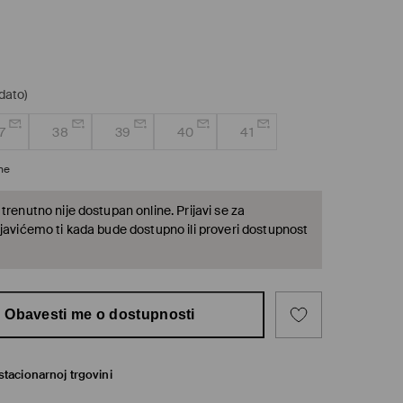
dato)
7
38
39
40
41
ine
trenutno nije dostupan online. Prijavi se za
 javićemo ti kada bude dostupno ili proveri dostupnost
Obavesti me o dostupnosti
tacionarnoj trgovini