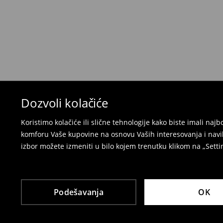
Ako se predomislite u vezi s kupovinom, imajt
povraćaja u roku od 30 dana (od datuma prijema).
korisnički nalog i popunite obrazac za povraćaj. 
⟶
Detaljne informacije o povraćaju
Dozvoli kolačiće
Koristimo kolačiće ili slične tehnologije kako biste imali na
komforu Vaše kupovine na osnovu Vaših interesovanja i navi
izbor možete izmeniti u bilo kojem trenutku klikom na „Settin
Podešavanja
OK