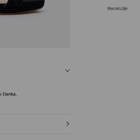
Recenzije
o članka.