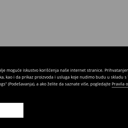
e na umu da nudimo politiku
 Da biste to uradili, idite na
Povraćaji su brzi, laki i besplatni.
jbolje moguće iskustvo korišćenja naše internet stranice. Prihvatan
ka, kao i da prikaz proizvoda i usluga koje nudimo budu u skladu 
gs” (Podešavanja), a ako želite da saznate više, pogledajte
Pravila 