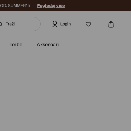
8. KOD: SUMMER15
Pogledaj više
Login
Torbe
Aksesoari