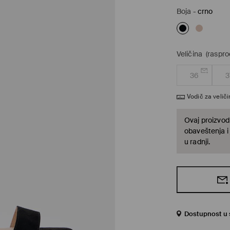
Boja
-
crno
Veličina
(raspro
36
3
Vodič za velič
Ovaj proizvod 
obaveštenja i
u radnji.
Dostupnost u s