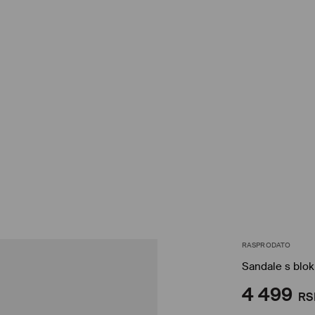
RASPRODATO
Sandale s blo
4 499
RS