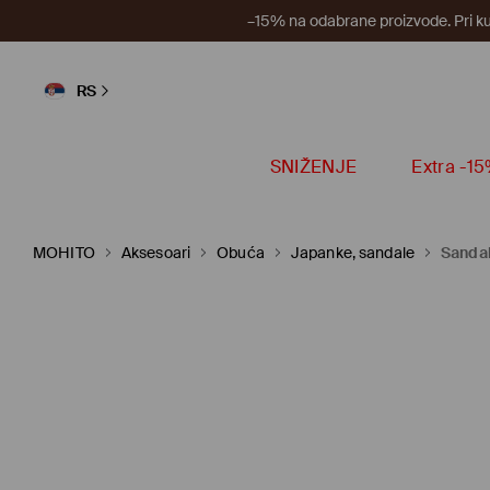
–15% na odabrane proizvode. Pri k
RS
SNIŽENJE
Extra -1
MOHITO
Aksesoari
Obuća
Japanke, sandale
Sandal