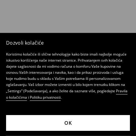
Dozvoli kolačiće
Koristimo kolačiće ili slične tehnologije kako biste imali najbolje moguće
iskustvo korišćenja naše internet stranice. Prihvatanjem svih kolačića
dajete saglasnost da mi vodimo računa o komforu Vaše kupovine na
osnovu Vaših interesovanja i navika, kao i da prikaz proizvoda i usluga
koje nudimo budu u skladu s Vašim potrebama ili personalizovanom
oglašavanju. Vaš izbor možete izmeniti u bilo kojem trenutku klikom na
„Settings” (Podešavanja), a ako želite da saznate više, pogledajte
Pravila
o kolačićima
i
Politiku privatnosti
.
OK