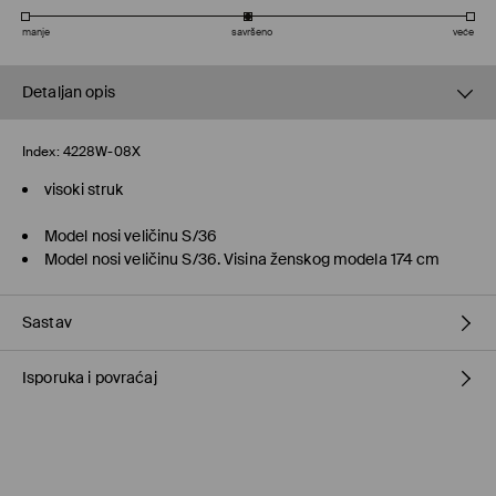
manje
savršeno
veće
Detaljan opis
Index:
4228W-08X
visoki struk
Model nosi veličinu S/36
Model nosi veličinu S/36. Visina ženskog modela 174 cm
Sastav
Isporuka i povraćaj
75% VISCOSE, 22% POLYAMIDE, 3% ELASTANE
Metode dostave
Pokupite u prodavnici MOHITO
(4–15 radnih dana)