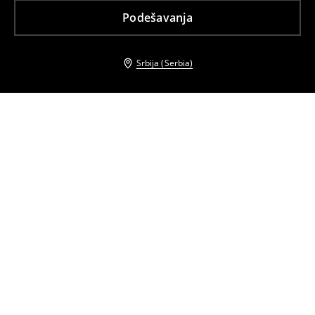
Podešavanja
Srbija (Serbia)
Drugi kupci su takođe izabrali
Skinny pantalone
Skinny pantalone
3499
RSD
3499
RSD
Skinny pantalone
Skinny pantalone