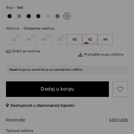
Boja
-
bež
Veličina
-
Odaberite veličinu
32
34
36
38
40
42
44
Vodič za veličine
Pronađite svoju veličinu
Savet
Kupci su ocenili da je ovo standardna veličina
Dodaj u korpu
Dostupnost u stacionarnoj trgovini
Recenzije
4,8/5
(
208
)
Tačnost veličina