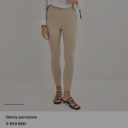
Skinny pantalone
3 499
RSD