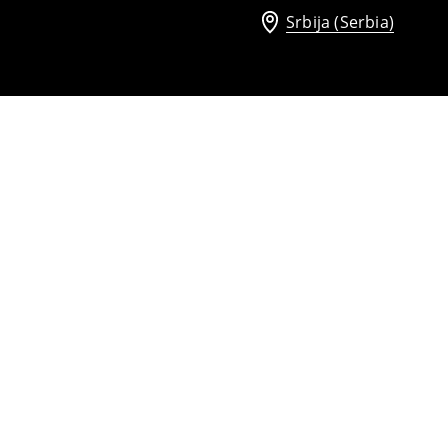
Srbija (Serbia)
Mom slim farmerke
2299
RSD
2599
RSD