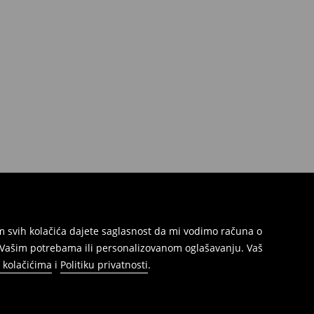
jem svih kolačića dajete saglasnost da mi vodimo računa o
s Vašim potrebama ili personalizovanom oglašavanju. Vaš
o kolačićima
i
Politiku privatnosti
.