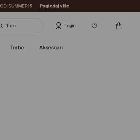
8. KOD: SUMMER15
Pogledaj više
Login
Torbe
Aksesoari