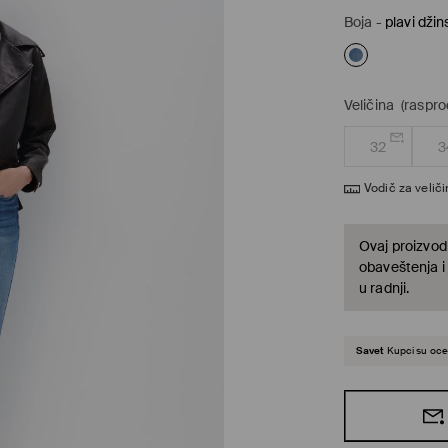
Boja
-
plavi džin
Veličina
(raspro
32
3
Vodič za velič
Ovaj proizvod 
obaveštenja i
u radnji.
Savet
Kupci su ocen