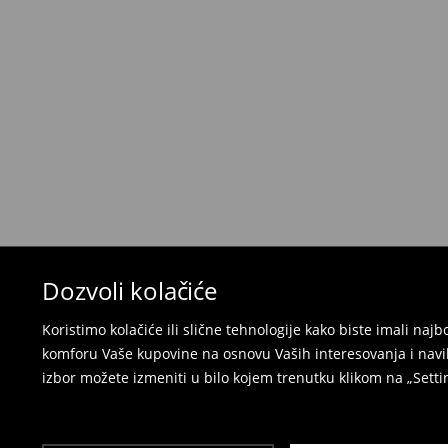
Politika povraćaja
Ako se predomislite u vezi s kupovinom, imajt
povraćaja u roku od 30 dana (od datuma prijema).
korisnički nalog i popunite obrazac za povraćaj. 
⟶
Detaljne informacije o povraćaju
Dozvoli kolačiće
Koristimo kolačiće ili slične tehnologije kako biste imali na
komforu Vaše kupovine na osnovu Vaših interesovanja i navi
izbor možete izmeniti u bilo kojem trenutku klikom na „Settin