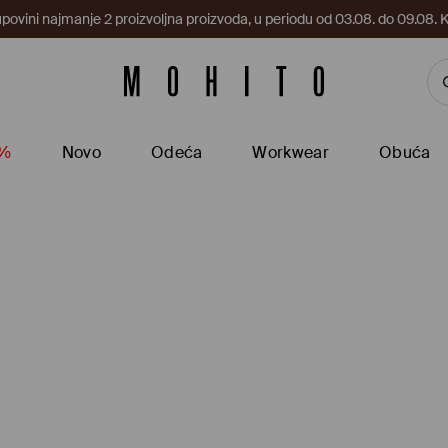
upovini najmanje 2 proizvoljna proizvoda, u periodu od 03.08. do 09.0
5%
Novo
Odeća
Workwear
Obuća