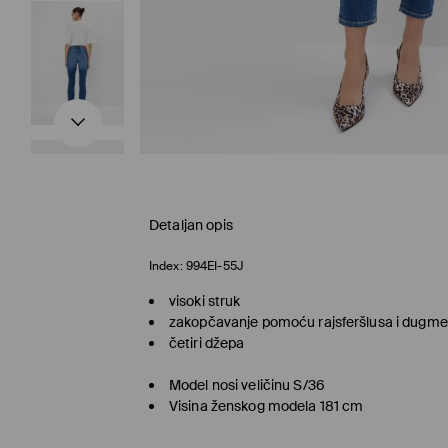
Detaljan opis
Index:
994EI-55J
visoki struk
zakopčavanje pomoću rajsferšlusa i dugme
četiri džepa
Model nosi veličinu S/36
Visina ženskog modela 181 cm