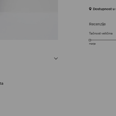
Dostupnost u s
Recenzije
Tačnost veličina
manje
ta