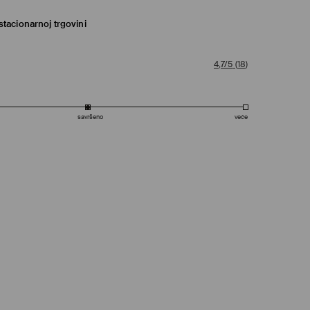
tacionarnoj trgovini
4,7/5
(
18
)
savršeno
veće