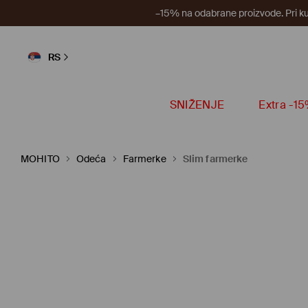
–15% na odabrane proizvode. Pri k
RS
SNIŽENJE
Extra -1
MOHITO
Odeća
Farmerke
Slim farmerke