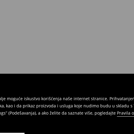
e na umu da nudimo politiku
 Da biste to uradili, idite na
Povraćaji su brzi, laki i besplatni.
jbolje moguće iskustvo korišćenja naše internet stranice. Prihvatan
ka, kao i da prikaz proizvoda i usluga koje nudimo budu u skladu 
gs” (Podešavanja), a ako želite da saznate više, pogledajte
Pravila 