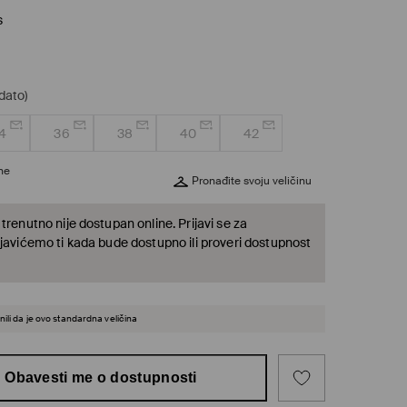
s
dato)
4
36
38
40
42
ine
Pronađite svoju veličinu
trenutno nije dostupan online. Prijavi se za
 javićemo ti kada bude dostupno ili proveri dostupnost
ili da je ovo standardna veličina
Obavesti me o dostupnosti