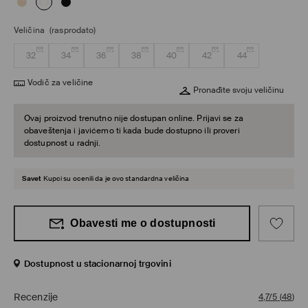
Veličina
(rasprodato)
32
34
36
38
40
42
44
Vodič za veličine
Pronađite svoju veličinu
Ovaj proizvod trenutno nije dostupan online. Prijavi se za
obaveštenja i javićemo ti kada bude dostupno ili proveri
dostupnost u radnji.
Savet
Kupci su ocenili da je ovo standardna veličina
Obavesti me o dostupnosti
Dostupnost u stacionarnoj trgovini
Recenzije
4,7/5
(
48
)