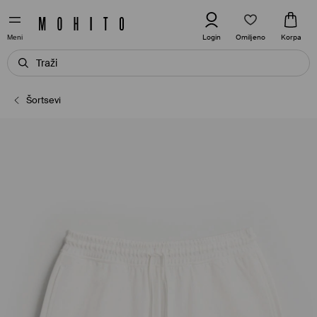
Omiljeno
Login
Korpa
Meni
Šortsevi