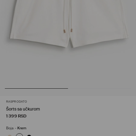
RASPRODATO
Šorts sa učkurom
1 399
RSD
Boja
-
Krem