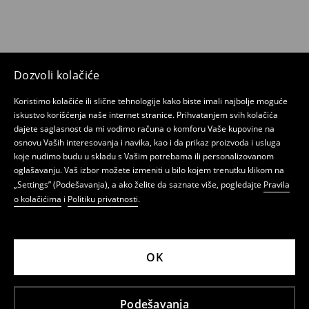
Dozvoli kolačiće
Koristimo kolačiće ili slične tehnologije kako biste imali najbolje moguće
iskustvo korišćenja naše internet stranice. Prihvatanjem svih kolačića
dajete saglasnost da mi vodimo računa o komforu Vaše kupovine na
osnovu Vaših interesovanja i navika, kao i da prikaz proizvoda i usluga
koje nudimo budu u skladu s Vašim potrebama ili personalizovanom
oglašavanju. Vaš izbor možete izmeniti u bilo kojem trenutku klikom na
„Settings” (Podešavanja), a ako želite da saznate više, pogledajte
Pravila
o kolačićima
i
Politiku privatnosti
.
OK
Podešavanja