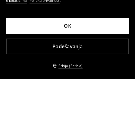
o kolačićima
i
Politiku privatnosti
.
OK
Podešavanja
Srbija (Serbia)