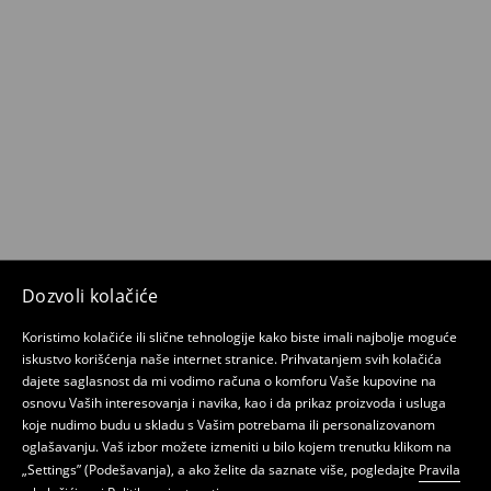
Dozvoli kolačiće
Koristimo kolačiće ili slične tehnologije kako biste imali najbolje moguće
iskustvo korišćenja naše internet stranice. Prihvatanjem svih kolačića
dajete saglasnost da mi vodimo računa o komforu Vaše kupovine na
osnovu Vaših interesovanja i navika, kao i da prikaz proizvoda i usluga
koje nudimo budu u skladu s Vašim potrebama ili personalizovanom
oglašavanju. Vaš izbor možete izmeniti u bilo kojem trenutku klikom na
„Settings” (Podešavanja), a ako želite da saznate više, pogledajte
Pravila