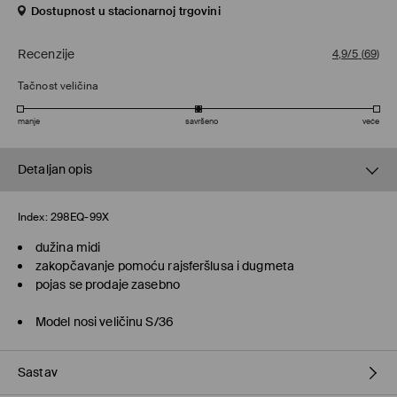
Dostupnost u stacionarnoj trgovini
Recenzije
4,9/5
(
69
)
Tačnost veličina
manje
savršeno
veće
Detaljan opis
Index:
298EQ-99X
dužina midi
zakopčavanje pomoću rajsferšlusa i dugmeta
pojas se prodaje zasebno
Model nosi veličinu S/36
Sastav