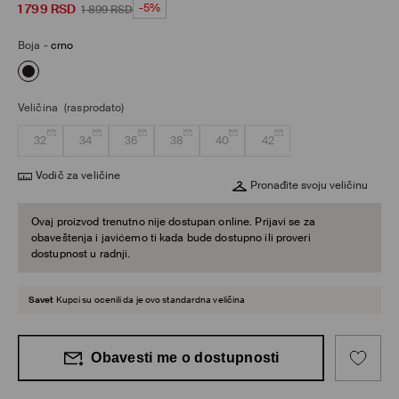
1 799
RSD
-5%
1 899
RSD
Boja
-
crno
Veličina
(rasprodato)
32
34
36
38
40
42
Vodič za veličine
Pronađite svoju veličinu
Ovaj proizvod trenutno nije dostupan online. Prijavi se za
obaveštenja i javićemo ti kada bude dostupno ili proveri
dostupnost u radnji.
Savet
Kupci su ocenili da je ovo standardna veličina
Obavesti me o dostupnosti