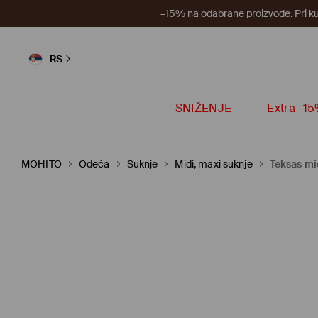
–15% na odabrane proizvode. Pri k
RS
SNIŽENJE
Extra -1
MOHITO
Odeća
Suknje
Midi, maxi suknje
Teksas mi