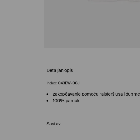
Detaljan opis
Index:
043EW-00J
zakopčavanje pomoću rajsferšlusa i dugme
100% pamuk
Sastav