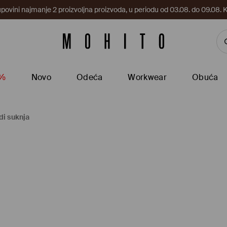
upovini najmanje 2 proizvoljna proizvoda, u periodu od 03.08. do 09.0
5%
Novo
Odeća
Workwear
Obuća
di suknja