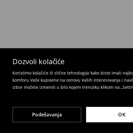
Ako se predomislite u vezi s kupovinom, imajt
povraćaja u roku od 30 dana (od datuma prijema).
korisnički nalog i popunite obrazac za povraćaj. 
⟶
Detaljne informacije o povraćaju
Dozvoli kolačiće
Koristimo kolačiće ili slične tehnologije kako biste imali na
komforu Vaše kupovine na osnovu Vaših interesovanja i navi
izbor možete izmeniti u bilo kojem trenutku klikom na „Settin
Podešavanja
OK