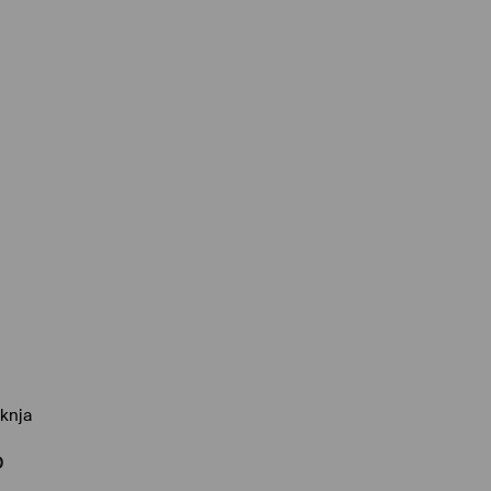
knja
D