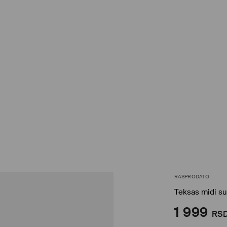
RASPRODATO
Teksas midi su
1 999
RS