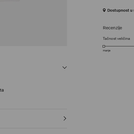
Dostupnost u s
Recenzije
Tačnost veličina
manje
ta