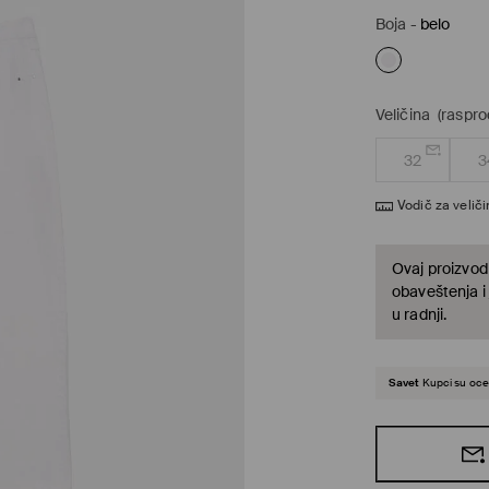
Boja
-
belo
Veličina
(raspro
32
3
Vodič za velič
Ovaj proizvod 
obaveštenja i
u radnji.
Savet
Kupci su ocen