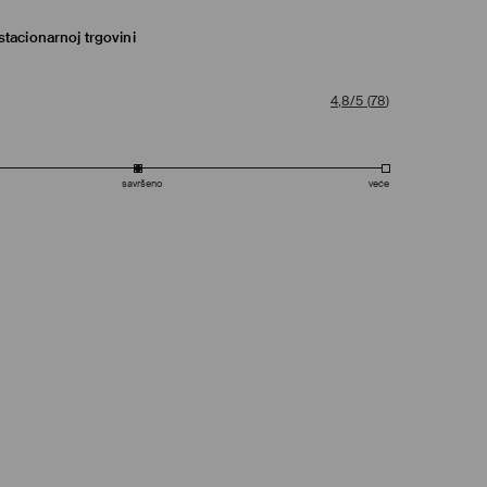
tacionarnoj trgovini
4,8/5
(
78
)
savršeno
veće