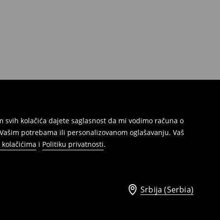
jem svih kolačića dajete saglasnost da mi vodimo računa o
s Vašim potrebama ili personalizovanom oglašavanju. Vaš
o kolačićima
i
Politiku privatnosti
.
Srbija (Serbia)