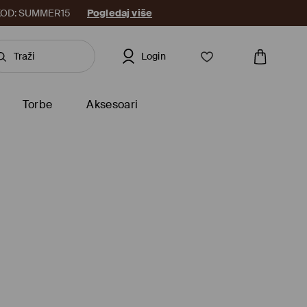
8. KOD: SUMMER15
Pogledaj više
Login
Torbe
Aksesoari