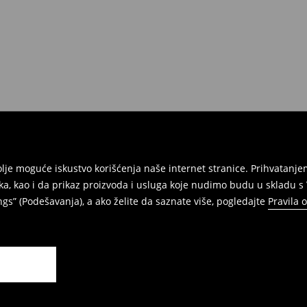
e na umu da nudimo politiku
 Da biste to uradili, idite na
Povraćaji su brzi, laki i besplatni.
jbolje moguće iskustvo korišćenja naše internet stranice. Prihvatan
ka, kao i da prikaz proizvoda i usluga koje nudimo budu u skladu 
gs” (Podešavanja), a ako želite da saznate više, pogledajte
Pravila 