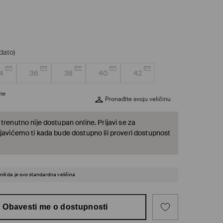
dato)
4
36
38
40
42
ine
Pronađite svoju veličinu
trenutno nije dostupan online. Prijavi se za
 javićemo ti kada bude dostupno ili proveri dostupnost
ili da je ovo standardna veličina
Obavesti me o dostupnosti