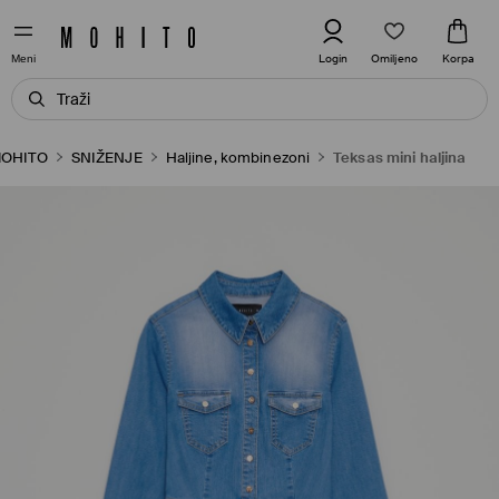
Omiljeno
Login
Korpa
Meni
OHITO
SNIŽENJE
Haljine, kombinezoni
Teksas mini haljina