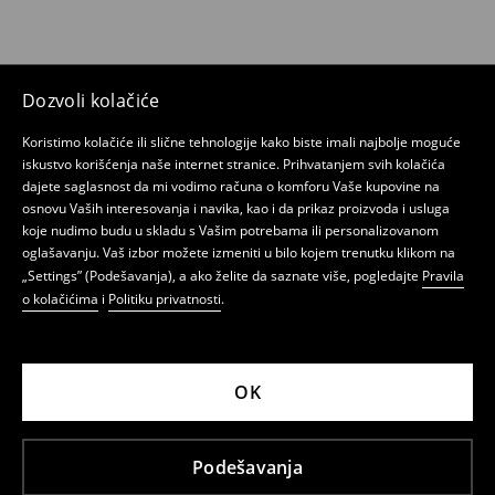
Dozvoli kolačiće
Koristimo kolačiće ili slične tehnologije kako biste imali najbolje moguće
iskustvo korišćenja naše internet stranice. Prihvatanjem svih kolačića
dajete saglasnost da mi vodimo računa o komforu Vaše kupovine na
osnovu Vaših interesovanja i navika, kao i da prikaz proizvoda i usluga
koje nudimo budu u skladu s Vašim potrebama ili personalizovanom
oglašavanju. Vaš izbor možete izmeniti u bilo kojem trenutku klikom na
„Settings” (Podešavanja), a ako želite da saznate više, pogledajte
Pravila
o kolačićima
i
Politiku privatnosti
.
OK
Podešavanja