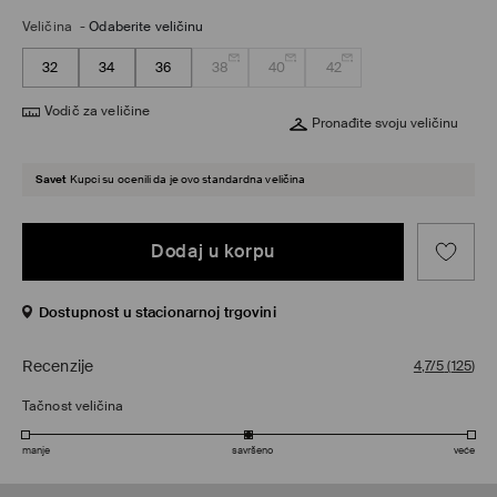
Veličina
-
Odaberite veličinu
32
34
36
38
40
42
Vodič za veličine
Pronađite svoju veličinu
Savet
Kupci su ocenili da je ovo standardna veličina
Dodaj u korpu
Dostupnost u stacionarnoj trgovini
Recenzije
4,7/5
(
125
)
Tačnost veličina
manje
savršeno
veće