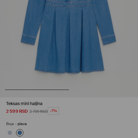
Teksas mini haljina
2 599
RSD
-7%
2 799
RSD
Boja
-
plava