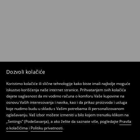
Dozvoli kolačiće
Koristimo kolačiće ili slične tehnologije kako biste imali najbolje moguće
iskustvo korišćenja naše internet stranice. Prihvatanjem svih kolačića
dajete saglasnost da mi vodimo računa o komforu Vaše kupovine na
osnovu Vaših interesovanja i navika, kao i da prikaz proizvoda i usluga
koje nudimo budu u skladu s Vašim potrebama ili personalizovanom
oglašavanju. Vaš izbor možete izmeniti u bilo kojem trenutku klikom na
„Settings” (Podešavanja), a ako želite da saznate više, pogledajte
Pravila
o kolačićima
i
Politiku privatnosti
.