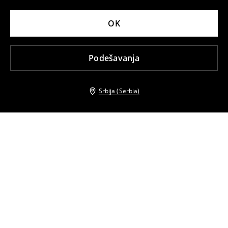
OK
Podešavanja
Srbija (Serbia)
Drugi kupci su takođe izabrali