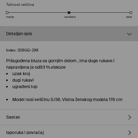
Tačnost veličina
manje
savršeno
veće
Detaljan opis
Index:
328GG-29X
Prilagođena bluza sa gornjim delom , ima duge rukave i
napravljena je od93 %.viskoze
uzak kroj
dugi rukavi
ugrađeni top
Model nosi veličinu S/36. Visina ženskog modela 176 cm
Sastav
Isporuka i povraćaj
Glavni
:
92% VISKOZA, 8% ELASTAN