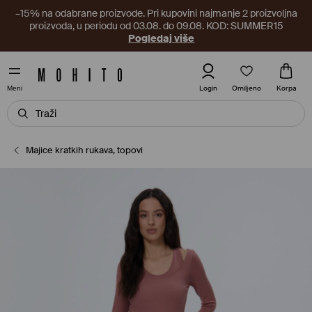
–15% na odabrane proizvode. Pri kupovini najmanje 2 proizvoljna
proizvoda, u periodu od 03.08. do 09.08. KOD: SUMMER15
Pogledaj više
Omiljeno
Login
Korpa
Meni
Majice kratkih rukava, topovi