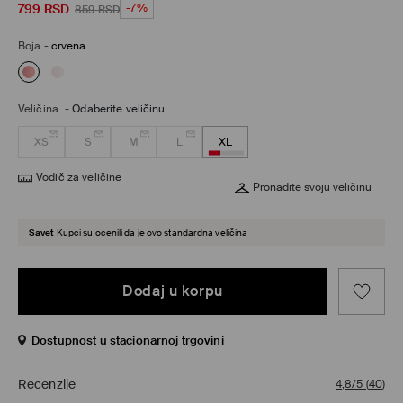
799
RSD
-7%
859
RSD
Boja
-
crvena
Veličina
-
Odaberite veličinu
XS
S
M
L
XL
Vodič za veličine
Pronađite svoju veličinu
Savet
Kupci su ocenili da je ovo standardna veličina
Dodaj u korpu
Dostupnost u stacionarnoj trgovini
Recenzije
4,8/5
(
40
)