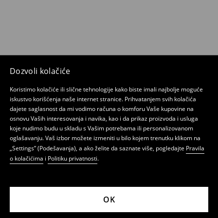
Dozvoli kolačiće
Koristimo kolačiće ili slične tehnologije kako biste imali najbolje moguće
iskustvo korišćenja naše internet stranice. Prihvatanjem svih kolačića
dajete saglasnost da mi vodimo računa o komforu Vaše kupovine na
osnovu Vaših interesovanja i navika, kao i da prikaz proizvoda i usluga
koje nudimo budu u skladu s Vašim potrebama ili personalizovanom
oglašavanju. Vaš izbor možete izmeniti u bilo kojem trenutku klikom na
„Settings” (Podešavanja), a ako želite da saznate više, pogledajte
Pravila
o kolačićima
i
Politiku privatnosti
.
OK