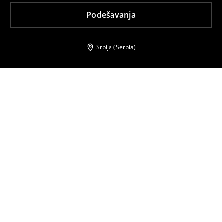
Podešavanja
Srbija (Serbia)
Drugi kupci su takođe izabrali
Bluza dugih rukava
Prugasta bluza
799
RSD
859
RSD
659
RSD
759
RSD
Bluza dugih rukava
Pamučna majica