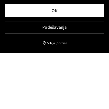
OK
Podešavanja
Srbija (Serbia)
Drugi kupci su takođe izabrali