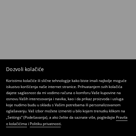
Dozvoli kolačiće
Koristimo kolačiće ili slične tehnologije kako biste imali najbolje moguće
iskustvo korišćenja naše internet stranice. Prihvatanjem svih kolačića
dajete saglasnost da mi vodimo računa o komforu Vaše kupovine na
osnovu Vaših interesovanja i navika, kao i da prikaz proizvoda i usluga
koje nudimo budu u skladu s Vašim potrebama ili personalizovanom
oglašavanju. Vaš izbor možete izmeniti u bilo kojem trenutku klikom na
„Settings” (Podešavanja), a ako želite da saznate više, pogledajte
Pravila
o kolačićima
i
Politiku privatnosti
.