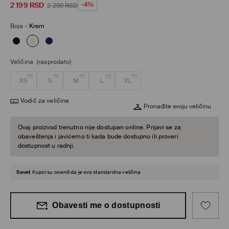
2 199
RSD
-4%
2 299
RSD
Boja
-
Krem
Veličina
(rasprodato)
XS
S
M
L
XL
Vodič za veličine
Pronađite svoju veličinu
Ovaj proizvod trenutno nije dostupan online. Prijavi se za
obaveštenja i javićemo ti kada bude dostupno ili proveri
dostupnost u radnji.
Savet
Kupci su ocenili da je ovo standardna veličina
Obavesti me o dostupnosti