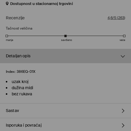
Dostupnost u stacionarnoj trgovini
Recenzije
4,6/5
(
263
)
Tačnost veličina
manje
savršeno
veće
Detaljan opis
Index:
386EQ-01X
uzak kroj
dužina midi
bez rukava
Sastav
Isporuka i povraćaj
Glavni
:
70% VISKOZA, 30% POLIAMID