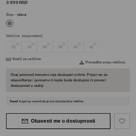
3 999
RSD
Boja
-
plava
Veličina
(rasprodato)
32
34
36
38
40
42
Vodič za veličine
Pronađite svoju veličinu
Ovaj proizvod trenutno nije dostupan online. Prijavi se za
obaveštenja i javićemo ti kada bude dostupno ili proveri
dostupnost u radnji.
Savet
Kupci su ocenili da je ovo standardna veličina
Obavesti me o dostupnosti