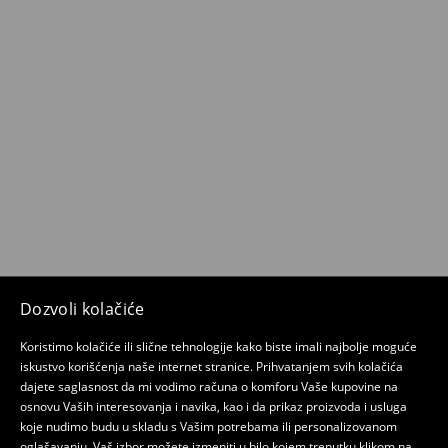
Dozvoli kolačiće
Koristimo kolačiće ili slične tehnologije kako biste imali najbolje moguće
iskustvo korišćenja naše internet stranice. Prihvatanjem svih kolačića
dajete saglasnost da mi vodimo računa o komforu Vaše kupovine na
osnovu Vaših interesovanja i navika, kao i da prikaz proizvoda i usluga
koje nudimo budu u skladu s Vašim potrebama ili personalizovanom
oglašavanju. Vaš izbor možete izmeniti u bilo kojem trenutku klikom na