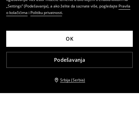
„Settings” (Podešavanja), a ako želite da saznate više, pogledajte
Pravila
o kolačićima
i
Politiku privatnosti
.
OK
Podešavanja
Srbija (Serbia)