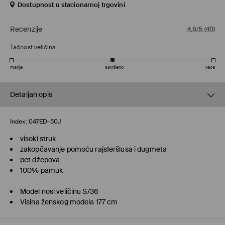
Dostupnost u stacionarnoj trgovini
Recenzije
4,8/5
(
40
)
Tačnost veličina
manje
savršeno
veće
Detaljan opis
Index:
047ED-50J
visoki struk
zakopčavanje pomoću rajsferšlusa i dugmeta
pet džepova
100% pamuk
Model nosi veličinu S/36
Visina ženskog modela 177 cm