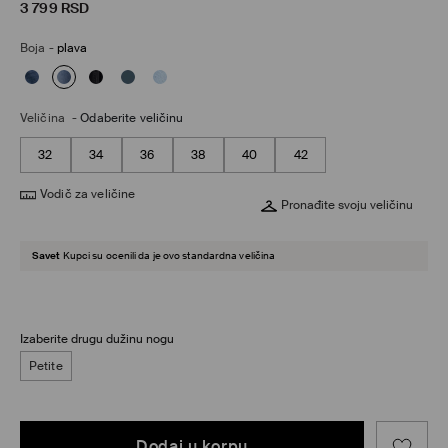
3 799
RSD
Boja
-
plava
Veličina
-
Odaberite veličinu
32
34
36
38
40
42
Vodič za veličine
Pronađite svoju veličinu
Savet
Kupci su ocenili da je ovo standardna veličina
Izaberite drugu dužinu nogu
Petite
Dodaj u korpu