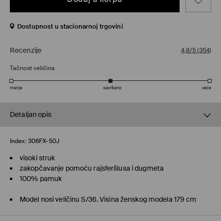
Dostupnost u stacionarnoj trgovini
Recenzije
4,8/5
(
354
)
Tačnost veličina
manje
savršeno
veće
Detaljan opis
Index:
306FX-50J
visoki struk
zakopčavanje pomoću rajsferšlusa i dugmeta
100% pamuk
Model nosi veličinu S/36. Visina ženskog modela 179 cm