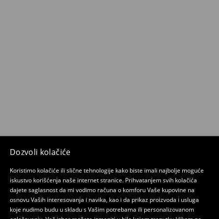
Dozvoli kolačiće
Koristimo kolačiće ili slične tehnologije kako biste imali najbolje moguće
iskustvo korišćenja naše internet stranice. Prihvatanjem svih kolačića
dajete saglasnost da mi vodimo računa o komforu Vaše kupovine na
osnovu Vaših interesovanja i navika, kao i da prikaz proizvoda i usluga
koje nudimo budu u skladu s Vašim potrebama ili personalizovanom