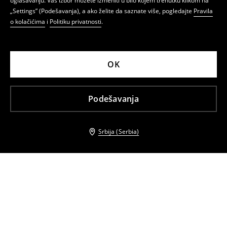
oglašavanju. Vaš izbor možete izmeniti u bilo kojem trenutku klikom na
„Settings” (Podešavanja), a ako želite da saznate više, pogledajte
Pravila
o kolačićima
i
Politiku privatnosti
.
OK
Podešavanja
Srbija (Serbia)