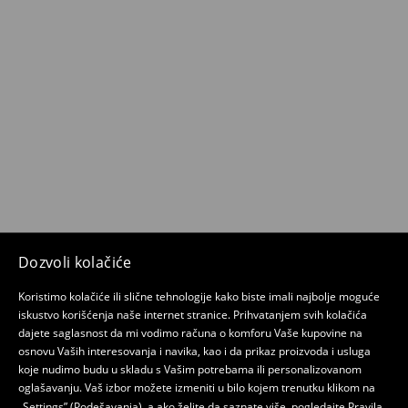
Dozvoli kolačiće
Koristimo kolačiće ili slične tehnologije kako biste imali najbolje moguće
iskustvo korišćenja naše internet stranice. Prihvatanjem svih kolačića
dajete saglasnost da mi vodimo računa o komforu Vaše kupovine na
osnovu Vaših interesovanja i navika, kao i da prikaz proizvoda i usluga
koje nudimo budu u skladu s Vašim potrebama ili personalizovanom
oglašavanju. Vaš izbor možete izmeniti u bilo kojem trenutku klikom na
„Settings” (Podešavanja), a ako želite da saznate više, pogledajte
Pravila