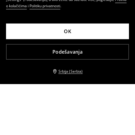
o kolačićima
i
Politiku privatnosti
.
OK
Podešavanja
Srbija (Serbia)