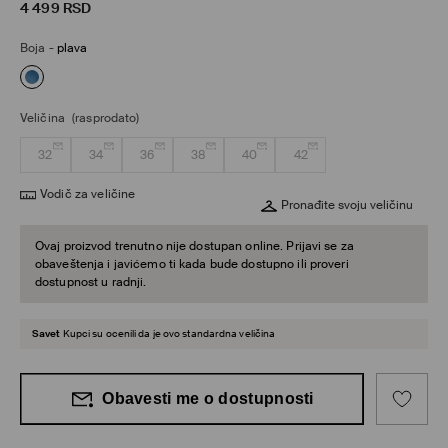
4 499
RSD
Boja
-
plava
Veličina
(rasprodato)
32
34
36
38
40
42
Vodič za veličine
Pronađite svoju veličinu
Ovaj proizvod trenutno nije dostupan online. Prijavi se za
obaveštenja i javićemo ti kada bude dostupno ili proveri
dostupnost u radnji.
Savet
Kupci su ocenili da je ovo standardna veličina
Obavesti me o dostupnosti