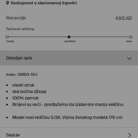
Dostupnost u stacionarnoj trgovini
Recenzije
4,6/5
(
42
)
Tačnost veličina
manje
savršeno
veće
Detaljan opis
Index:
336EQ-50J
visoki struk
dva bočna džepa
100% pamuk
Brojevi su veći - predlažemo da izaberete manju veličinu
Model nosi veličinu S/36. Visina ženskog modela 176 cm
Sastav