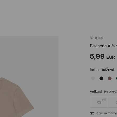
SOLD OUT
Bavlnené tričk
5,99
EUR
farba
-
béžová
Veľkosť
(vypred
XS
Tabuľka rozme