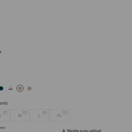
o
ané)
S
M
L
XL
rov
Nájdite svoju veľkosť