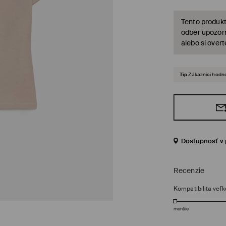
Tento produkt
odber upozorn
alebo si over
Tip
Zákazníci hodno
Dostupnosť v 
Recenzie
Kompatibilita veľk
menšie