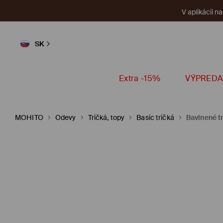
V aplikácii n
SK
Extra -15%
VÝPREDA
MOHITO
Odevy
Tričká, topy
Basic tričká
Bavlnené t