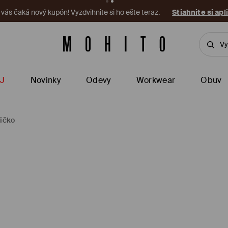
a vás čaká nový kupón! Vyzdvihnite si ho ešte teraz.
Stiahnite si apl
J
Novinky
Odevy
Workwear
Obuv
ričko