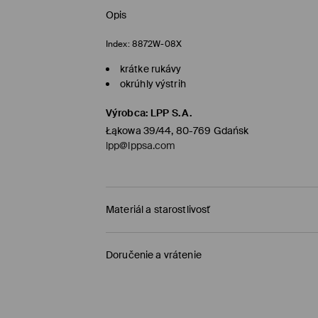
Opis
Index:
8872W-08X
krátke rukávy
okrúhly výstrih
Výrobca
:
LPP S.A.
Łąkowa 39/44, 80-769 Gdańsk
lpp@lppsa.com
Materiál a starostlivosť
Vrchný materiál
:
95% BAVLNA, 5% ELASTAN
Doručenie a vrátenie
VÝROBOK SA NESMIE BIELIŤ
Zásada dodania
VÝROBOK SA NESMIE SUŠIŤ V BUBNOVEJ S