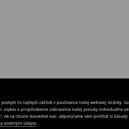
požiadavkám alebo predstavám
a
venskej Republiky. Prineste si s
ebo potvrdenie objednávky.
e nám tovar naspäť.
ných predajniach. Prosím,
oskytli čo najlepší zážitok z používania našej webovej stránky. S
í, zvykov a prispôsobenie zobrazenia našej ponuky individuálne va
“. Ak sa chcete dozvedieť viac, odporúčame vám prečítať si Zásad
y osobných údajov
.