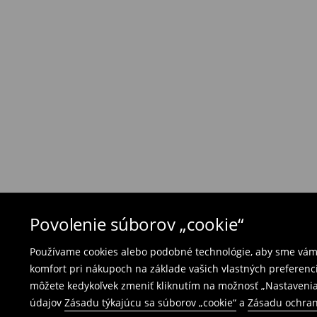
Ak objednané výrobky nezodpovedajú Vašim 
môžete ich vrátiť do 30 dní od dátumu dodani
- na ktoromkoľvek obchode MOHITO v rámci Slo
tovarom aj doklad o jeho zakúpení/ faktúru, al
- vyplňte on-line formulár na vrátenie a pošlit
Plavky a pyžamá nie je možné vrátiť v kamen
použite online formulár na vrátenie tovaru.
⟶
Vrátenie a výmena
Povolenie súborov „cookie“
Používame cookies alebo podobné technológie, aby sme vám p
komfort pri nákupoch na základe vašich vlastných preferenci
môžete kedykoľvek zmeniť kliknutím na možnosť „Nastavenia
údajov
Zásadu týkajúcu sa súborov „cookie“
a
Zásadu ochran