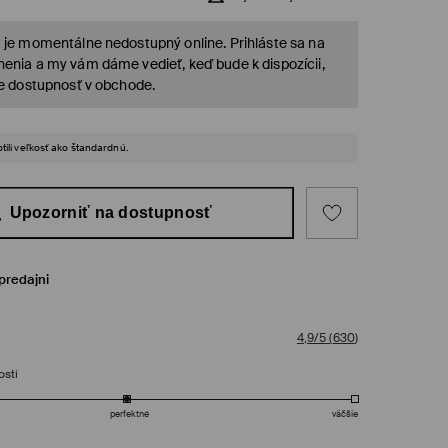
 je momentálne nedostupný online. Prihláste sa na
enia a my vám dáme vedieť, keď bude k dispozícii,
te dostupnosť v obchode.
tili veľkosť ako štandardnú.
Upozorniť na dostupnosť
predajni
4,9/5
(
630
)
osti
perfektné
väčšie