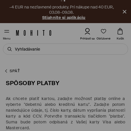
–4 EUR na nezľavnené produkty. Pri nákupe nad 40 EUR,
03.08–09.08.
Stiahnite si aplikáciu
Obľúbené
Prihlásiť sa
Košík
Menu
SPÄŤ
SPÔSOBY PLATBY
Ak chcete platiť kartou, zadajte možnosť platby online a
vyberte "debetnú alebo kreditnú kartu". Zadajte potom
nasledujúce údaje, tj. číslo karty, dátum vypršania platnosti
karty a kód CCV. Potvrďte transakciu tlačidlom "platba".
Suma bude potom odpísaná z Vašej karty Visa alebo
Mastercard.