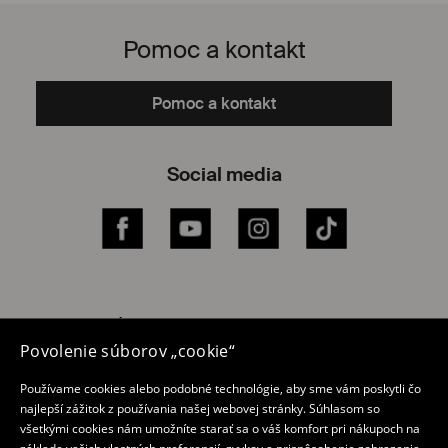
Pomoc a kontakt
Pomoc a kontakt
Social media
Facebook
YouTube
Instagram
TikTok
Internetový obchod
Povolenie súborov „cookie“
Zásada ochrany osobných údajov
Používame cookies alebo podobné technológie, aby sme vám poskytli čo
Môj účet
najlepší zážitok z používania našej webovej stránky. Súhlasom so
všetkými cookies nám umožníte starať sa o váš komfort pri nákupoch na