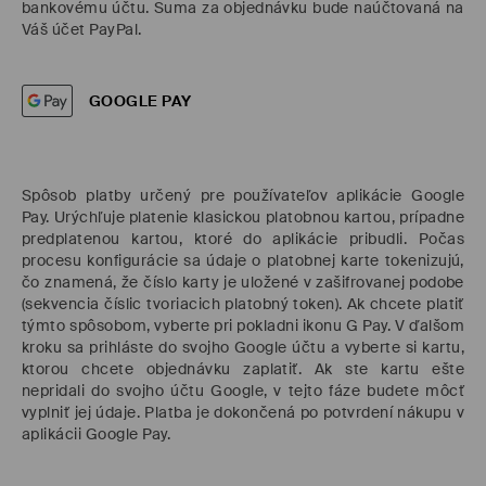
bankovému účtu. Suma za objednávku bude naúčtovaná na
Váš účet PayPal.
GOOGLE PAY
Spôsob platby určený pre používateľov aplikácie Google
Pay. Urýchľuje platenie klasickou platobnou kartou, prípadne
predplatenou kartou, ktoré do aplikácie pribudli. Počas
procesu konfigurácie sa údaje o platobnej karte tokenizujú,
čo znamená, že číslo karty je uložené v zašifrovanej podobe
(sekvencia číslic tvoriacich platobný token). Ak chcete platiť
týmto spôsobom, vyberte pri pokladni ikonu G Pay. V ďalšom
kroku sa prihláste do svojho Google účtu a vyberte si kartu,
ktorou chcete objednávku zaplatiť. Ak ste kartu ešte
nepridali do svojho účtu Google, v tejto fáze budete môcť
vyplniť jej údaje. Platba je dokončená po potvrdení nákupu v
aplikácii Google Pay.