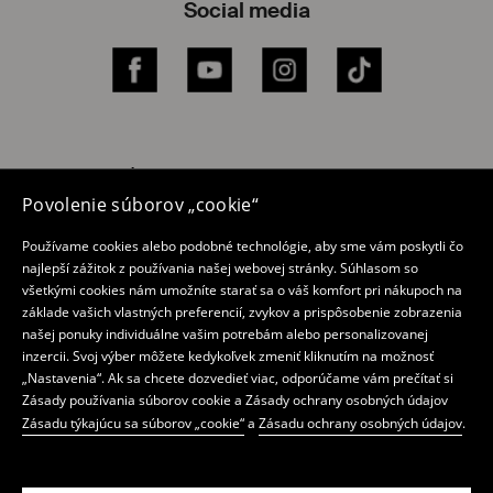
Social media
Facebook
YouTube
Instagram
TikTok
Internetový obchod
Povolenie súborov „cookie“
Zásada ochrany osobných údajov
Používame cookies alebo podobné technológie, aby sme vám poskytli čo
Môj účet
najlepší zážitok z používania našej webovej stránky. Súhlasom so
všetkými cookies nám umožníte starať sa o váš komfort pri nákupoch na
Mohito
základe vašich vlastných preferencií, zvykov a prispôsobenie zobrazenia
našej ponuky individuálne vašim potrebám alebo personalizovanej
Mobilná aplikácia
inzercii. Svoj výber môžete kedykoľvek zmeniť kliknutím na možnosť
„Nastavenia“. Ak sa chcete dozvedieť viac, odporúčame vám prečítať si
Zásady používania súborov cookie a Zásady ochrany osobných údajov
Predajne Mohito
Zásadu týkajúcu sa súborov „cookie“
a
Zásadu ochrany osobných údajov
.
Newsletter