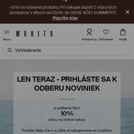
V aplikácii na vás čaká nový kupón! Vyzdvihnite si ho ešte
teraz.
Stiahnite si aplikáciu
Obľúbené
Prihlásiť sa
Košík
Menu
LEN TERAZ - PRIHLÁSTE SA K
ODBERU NOVINIEK
a pošleme Vám
10%
zľavu na online nákup.
Použite Vašu zľavu a užite si nakupovanie so značkou