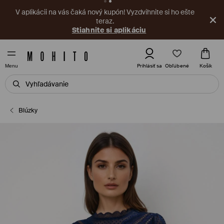
V aplikácii na vás čaká nový kupón! Vyzdvihnite si ho ešte
teraz.
Stiahnite si aplikáciu
Obľúbené
Prihlásiť sa
Košík
Menu
Blúzky