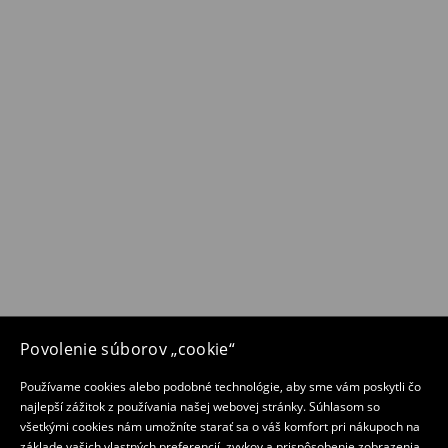
Povolenie súborov „cookie“
Používame cookies alebo podobné technológie, aby sme vám poskytli čo
najlepší zážitok z používania našej webovej stránky. Súhlasom so
všetkými cookies nám umožníte starať sa o váš komfort pri nákupoch na
základe vašich vlastných preferencií, zvykov a prispôsobenie zobrazenia