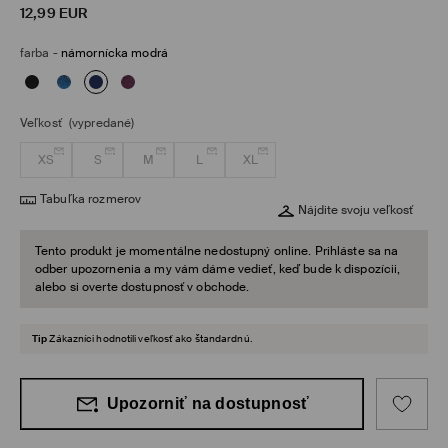
12,99
EUR
farba
-
námornícka modrá
Veľkosť
(vypredané)
XS
S
M
L
XL
Tabuľka rozmerov
Nájdite svoju veľkosť
Tento produkt je momentálne nedostupný online. Prihláste sa na
odber upozornenia a my vám dáme vedieť, keď bude k dispozícii,
alebo si overte dostupnosť v obchode.
Tip
Zákazníci hodnotili veľkosť ako štandardnú.
Upozorniť na dostupnosť