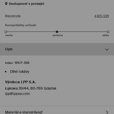
Dostupnosť v predajni
Recenzie
4,9/5
(
231
)
Kompatibilita veľkosti
menšie
perfektné
väčšie
Opis
Index:
191CF-59X
Dlhé rukávy
Výrobca
:
LPP S.A.
Łąkowa 39/44, 80-769 Gdańsk
lpp@lppsa.com
Materiál a starostlivosť