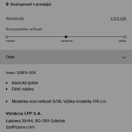
Dostupnosť v predajni
Recenzie
4,3/5
(
24
)
Kompatibilita veľkosti
menšie
perfektné
väčšie
Opis
Index:
526FX-00X
klasický golier
Dlhé rukávy
Modelka nosí veľkosť S/36. Výška modelky 178 cm
Výrobca
:
LPP S.A.
Łąkowa 39/44, 80-769 Gdańsk
lpp@lppsa.com