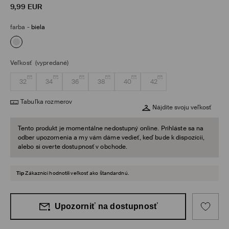
9,99
EUR
farba
-
biela
Veľkosť
(vypredané)
32
34
36
38
40
42
Tabuľka rozmerov
Nájdite svoju veľkosť
Tento produkt je momentálne nedostupný online. Prihláste sa na
odber upozornenia a my vám dáme vedieť, keď bude k dispozícii,
alebo si overte dostupnosť v obchode.
Tip
Zákazníci hodnotili veľkosť ako štandardnú.
Upozorniť na dostupnosť