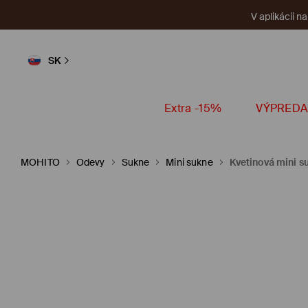
V aplikácii n
SK
Extra -15%
VÝPREDA
MOHITO
Odevy
Sukne
Mini sukne
Kvetinová mini s