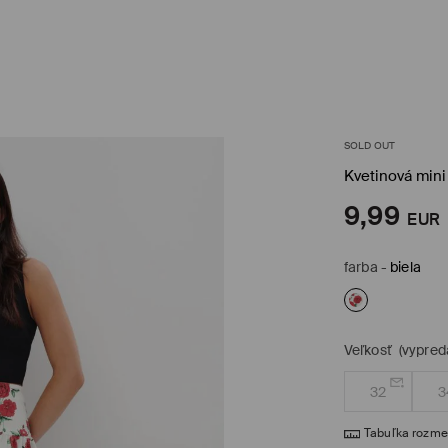
SOLD OUT
Kvetinová mini
9,99
EUR
farba
-
biela
Veľkosť
(vypred
32
3
Tabuľka rozme