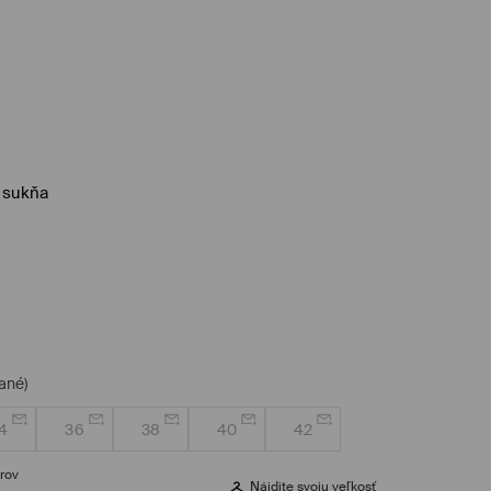
 sukňa
ané)
4
36
38
40
42
rov
Nájdite svoju veľkosť