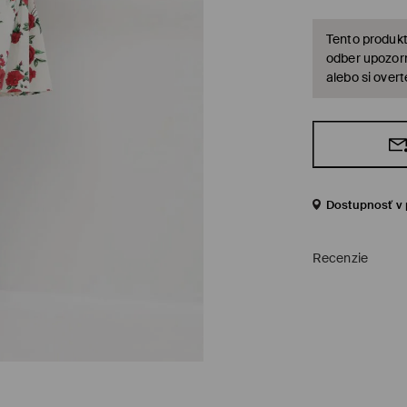
Tento produkt
odber upozorn
alebo si over
Dostupnosť v 
Recenzie