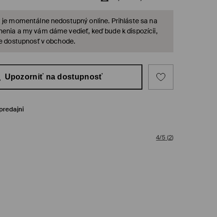
 je momentálne nedostupný online. Prihláste sa na
enia a my vám dáme vedieť, keď bude k dispozícii,
te dostupnosť v obchode.
Upozorniť na dostupnosť
predajni
4/5
(
2
)