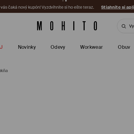
a vás čaká nový kupón! Vyzdvihnite si ho ešte teraz.
Stiahnite si apl
J
Novinky
Odevy
Workwear
Obuv
ukňa